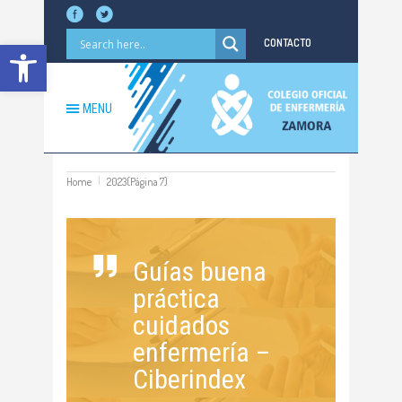
Abrir barra de herramientas
CONTACTO
MENU
Home
2023
(Página 7)
Guías buena
práctica
cuidados
enfermería –
Ciberindex