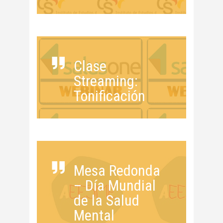
Clase
Streaming:
Tonificación
Mesa Redonda
– Día Mundial
de la Salud
Mental