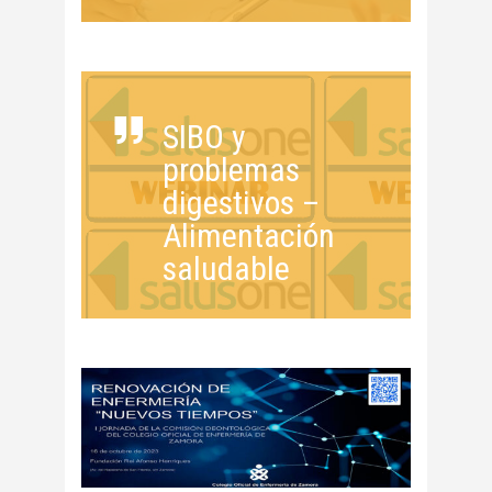
SIBO y
problemas
digestivos –
Alimentación
saludable