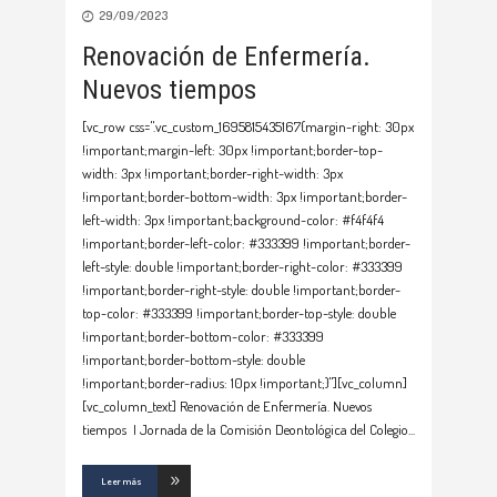
29/09/2023
Renovación de Enfermería.
Nuevos tiempos
[vc_row css=".vc_custom_1695815435167{margin-right: 30px
!important;margin-left: 30px !important;border-top-
width: 3px !important;border-right-width: 3px
!important;border-bottom-width: 3px !important;border-
left-width: 3px !important;background-color: #f4f4f4
!important;border-left-color: #333399 !important;border-
left-style: double !important;border-right-color: #333399
!important;border-right-style: double !important;border-
top-color: #333399 !important;border-top-style: double
!important;border-bottom-color: #333399
!important;border-bottom-style: double
!important;border-radius: 10px !important;}"][vc_column]
[vc_column_text] Renovación de Enfermería. Nuevos
tiempos I Jornada de la Comisión Deontológica del Colegio
Leer más