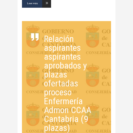
Leer más
Relación
aspirantes
aspirantes
aprobados y
plazas
ofertadas
proceso
Enfermería
Admon CCAA
Cantabria (9
plazas)