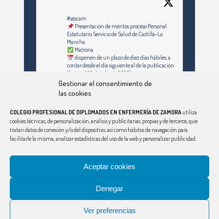
#sescam
Presentación de méritos proceso Personal
Estatutario Servicio de Salud de Castilla-La
Mancha
Matrona
disponen de un plazo de diez días hábiles, a
contar desde el día siguiente al de la publicación
(hasta el 30 de julio de 2026)
Gestionar el consentimiento de
https://enfermeriazamora.com/enfermeria-y-
las cookies
especialidades-personal-estatutario-servicio-
de-salud-de-castilla-la-mancha-1253-
COLEGIO PROFESIONAL DE DIPLOMADOS EN ENFERMERÍA DE ZAMORA
utiliza
plazas/#MATRONA
cookies técnicas, de personalización, análisis y publicitarias, propias y de terceros, que
tratan datos de conexión y/o del dispositivo, así como hábitos de navegación para
facilitarle la misma, analizar estadísticas del uso de la web y personalizar publicidad.
Síguenos en Instagram
Twitter
Aceptar cookies
Ver Más
Denegar
CONSEJO
|
ÁVILA
|
BURGOS
|
LEÓN
|
PALENCIA
|
SALAMANCA
|
SEGOVIA
|
SORIA
|
VALLADOLID
Ver preferencias
Aviso Legal
|
Política de Privacidad
|
Política de Cookies