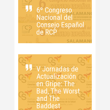
6º Congreso
Nacional del
Consejo Español
de RCP
V Jornadas de
Actualización
en Gripe: The
Bad, The Worst
and The
Baddest