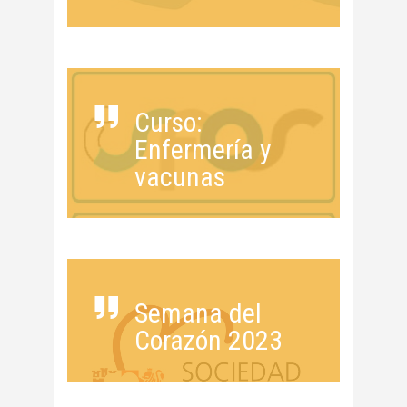
Curso:
Enfermería y
vacunas
Semana del
Corazón 2023