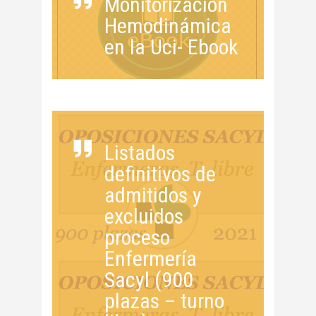
Monitorización
Hemodinámica
en la Uci- Ebook
Listados
definitivos de
admitidos y
excluidos
proceso
Enfermería
Sacyl (900
plazas – turno