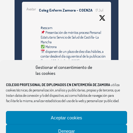
Avatar
Coleg Enferm Zamora - COENZA
17 Jul
#sescam
Presentación de méritos proceso Personal
Estatutario Servicio de Salud de Castilla-La
Mancha
Matrona
disponen de un plazo de diez días hábiles, a
contar desde el día siguiente al de la publicación
(hasta el 30 de julio de 2026)
Gestionar el consentimiento de
https://enfermeriazamora.com/enfermeria-y-
las cookies
especialidades-personal-estatutario-servicio-
de-salud-de-castilla-la-mancha-1253-
plazas/#MATRONA
COLEGIO PROFESIONAL DE DIPLOMADOS EN ENFERMERÍA DE ZAMORA
utiliza
cookies técnicas, de personalización, análisis y publicitarias, propias y de terceros, que
tratan datos de conexión y/o del dispositivo, así como hábitos de navegación para
facilitarle la misma, analizar estadísticas del uso de la web y personalizar publicidad.
Síguenos en Instagram
Twitter
Aceptar cookies
Ver Más
Denegar