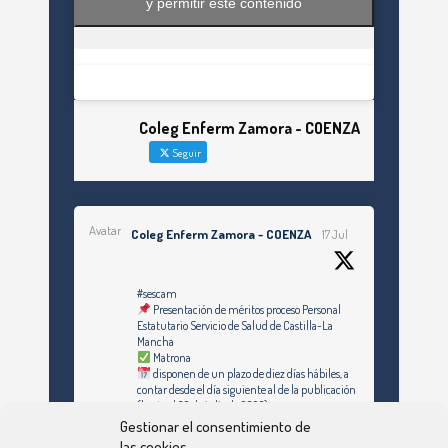
y permitir este contenido
Coleg Enferm Zamora - COENZA
Seguir
Avatar
Coleg Enferm Zamora - COENZA
17 Jul
#sescam
Presentación de méritos proceso Personal
Estatutario Servicio de Salud de Castilla-La
Mancha
Matrona
disponen de un plazo de diez días hábiles, a
contar desde el día siguiente al de la publicación
(hasta el 30 de julio de 2026)
Gestionar el consentimiento de
https://enfermeriazamora.com/enfermeria-y-
las cookies