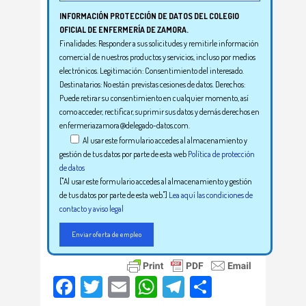
INFORMACIÓN PROTECCIÓN DE DATOS DEL COLEGIO
OFICIAL DE ENFERMERÍA DE ZAMORA.
Finalidades: Responder a sus solicitudes y remitirle información
comercial de nuestros productos y servicios, incluso por medios
electrónicos. Legitimación: Consentimiento del interesado.
Destinatarios: No están previstas cesiones de datos. Derechos:
Puede retirar su consentimiento en cualquier momento, así
como acceder, rectificar, suprimir sus datos y demás derechos en
enfermeriazamora@delegado-datos.com.
Al usar este formulario accedes al almacenamiento y
gestión de tus datos por parte de esta web
Política de protección
de datos
["Al usar este formulario accedes al almacenamiento y gestión
de tus datos por parte de esta web."]
Lea aquí las condiciones de
contacto y aviso legal
Facebook
Twitter
Email
WhatsApp
Telegram
Compartir