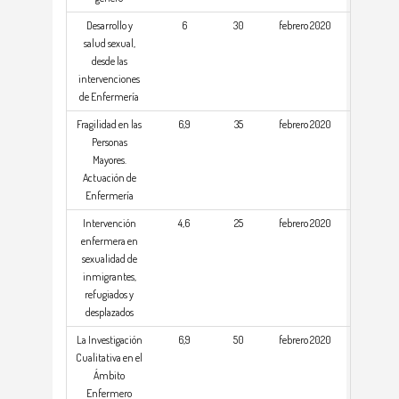
Desarrollo y
6
30
febrero 2020
salud sexual,
desde las
intervenciones
de Enfermería
Fragilidad en las
6,9
35
febrero 2020
Personas
Mayores.
Actuación de
Enfermería
Intervención
4,6
25
febrero 2020
enfermera en
sexualidad de
inmigrantes,
refugiados y
desplazados
La Investigación
6,9
50
febrero 2020
Cualitativa en el
Ámbito
Enfermero