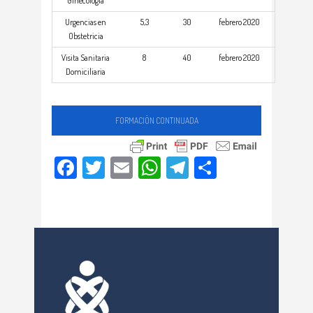
Ginecología
Urgencias en
5,3
30
febrero 2020
Obstetricia
Visita Sanitaria
8
40
febrero 2020
Domiciliaria
FORMACIÓN CONTINUADA
Facebook
Twitter
Email
WhatsApp
Telegram
Compartir