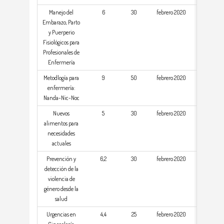
Manejo del
6
30
febrero 2020
Embarazo, Parto
y Puerperio
Fisiológicos para
Profesionales de
Enfermería
Metodlogía para
9
50
febrero 2020
enfermería:
Nanda-Nic-Noc
Nuevos
5
30
febrero 2020
alimentos para
necesidades
actuales
Prevención y
6,2
30
febrero 2020
detección de la
violencia de
género desde la
salud
Urgencias en
4,4
25
febrero 2020