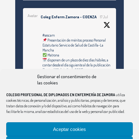
Avatar
Coleg Enferm Zamora - COENZA
17 Jul
#sescam
Presentación de méritos proceso Personal
Estatutario Servicio de Salud de Castilla-La
Mancha
Matrona
disponen de un plazo de diez días hábiles, a
contar desde el día siguiente al de la publicación
(hasta el 30 de julio de 2026)
Gestionar el consentimiento de
https://enfermeriazamora.com/enfermeria-y-
las cookies
especialidades-personal-estatutario-servicio-
de-salud-de-castilla-la-mancha-1253-
plazas/#MATRONA
COLEGIO PROFESIONAL DE DIPLOMADOS EN ENFERMERÍA DE ZAMORA
utiliza
cookies técnicas, de personalización, análisis y publicitarias, propias y de terceros, que
tratan datos de conexión y/o del dispositivo, así como hábitos de navegación para
facilitarle la misma, analizar estadísticas del uso de la web y personalizar publicidad.
Síguenos en Instagram
Twitter
Aceptar cookies
Ver Más