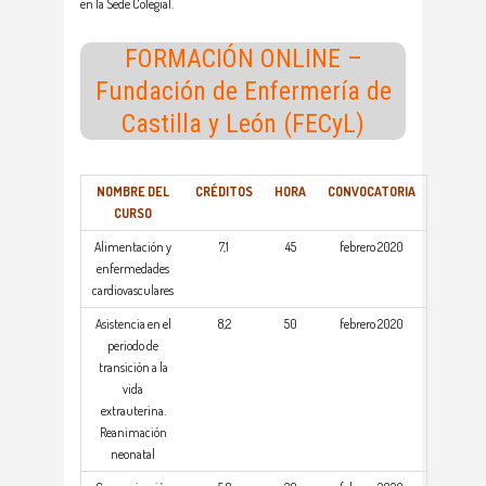
en la Sede Colegial.
FORMACIÓN ONLINE –
Fundación de Enfermería de
Castilla y León (FECyL)
NOMBRE DEL
CRÉDITOS
HORA
CONVOCATORIA
CURSO
Alimentación y
7,1
45
febrero 2020
enfermedades
cardiovasculares
Asistencia en el
8,2
50
febrero 2020
periodo de
transición a la
vida
extrauterina.
Reanimación
neonatal