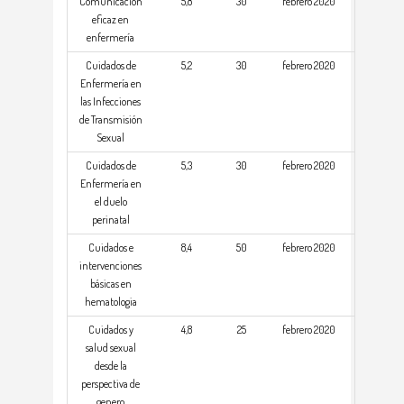
Comunicación
5,8
30
febrero 2020
eficaz en
enfermería
Cuidados de
5,2
30
febrero 2020
Enfermería en
las Infecciones
de Transmisión
Sexual
Cuidados de
5,3
30
febrero 2020
Enfermería en
el duelo
perinatal
Cuidados e
8,4
50
febrero 2020
intervenciones
básicas en
hematologia
Cuidados y
4,8
25
febrero 2020
salud sexual
desde la
perspectiva de
genero