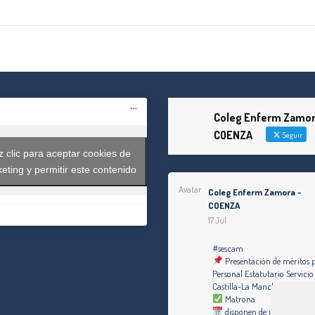
Coleg Enferm Zamor
COENZA
Seguir
 clic para aceptar cookies de
eting y permitir este contenido
Avatar
Coleg Enferm Zamora -
COENZA
17 Jul
#sescam
Presentación de méritos 
Personal Estatutario Servicio
Castilla-La Mancha
Matrona
disponen de un plazo de di