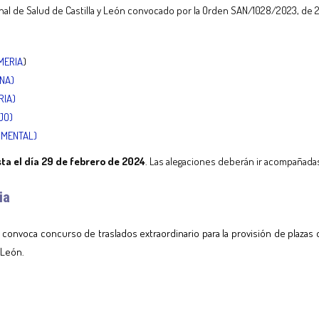
onal de Salud de Castilla y León convocado por la Orden SAN/1028/2023, de 
RMERIA
)
ONA)
RIA)
JO)
D MENTAL)
ta el día 29 de febrero de 2024
. Las alegaciones deberán ir acompañadas
ia
onvoca concurso de traslados extraordinario para la provisión de plazas 
 León.