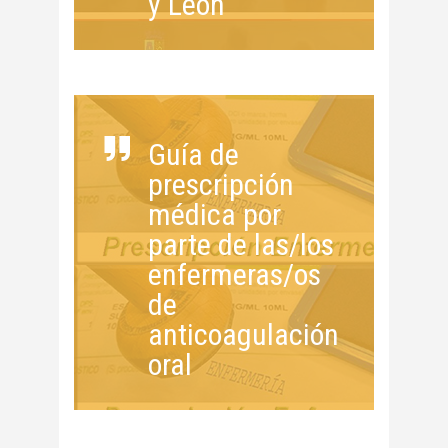
y León
Guía de
prescripción
médica por
parte de las/los
enfermeras/os
de
anticoagulación
oral