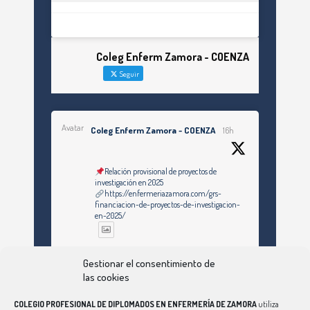
Coleg Enferm Zamora - COENZA
Seguir
Avatar
Coleg Enferm Zamora - COENZA
16h
Relación provisional de proyectos de
investigación en 2025
https://enfermeriazamora.com/grs-
financiacion-de-proyectos-de-investigacion-
en-2025/
Twitter
Gestionar el consentimiento de
las cookies
COLEGIO PROFESIONAL DE DIPLOMADOS EN ENFERMERÍA DE ZAMORA
utiliza
Ver Más