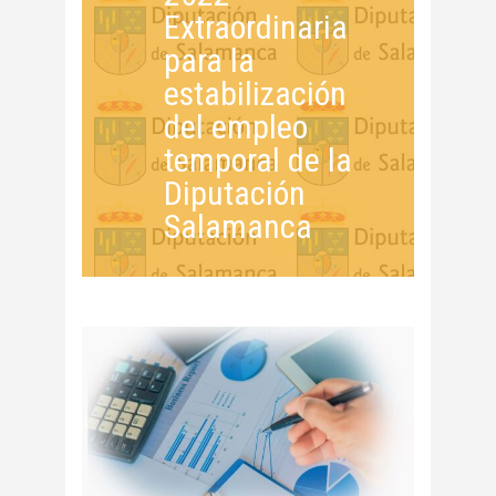
Extraordinaria
para la
estabilización
del empleo
temporal de la
Diputación
Salamanca