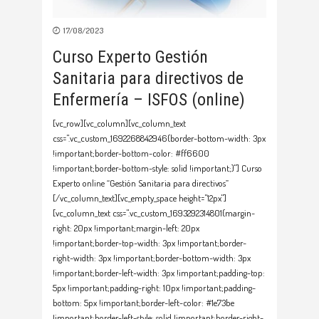
17/08/2023
Curso Experto Gestión
Sanitaria para directivos de
Enfermería – ISFOS (online)
[vc_row][vc_column][vc_column_text
css=".vc_custom_1692268842946{border-bottom-width: 3px
!important;border-bottom-color: #ff6600
!important;border-bottom-style: solid !important;}"] Curso
Experto online “Gestión Sanitaria para directivos”
[/vc_column_text][vc_empty_space height="12px"]
[vc_column_text css=".vc_custom_1693292314801{margin-
right: 20px !important;margin-left: 20px
!important;border-top-width: 3px !important;border-
right-width: 3px !important;border-bottom-width: 3px
!important;border-left-width: 3px !important;padding-top:
5px !important;padding-right: 10px !important;padding-
bottom: 5px !important;border-left-color: #1e73be
!important;border-left-style: solid !important;border-right-