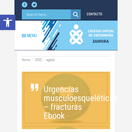
Abrir barra de herramientas
CONTACTO
MENU
Home
2023
agosto
Urgencias
musculoesqueléticas
– fracturas
Ebook