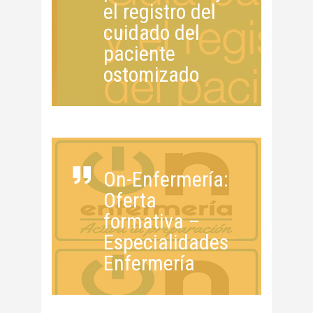
el registro del
cuidado del
paciente
ostomizado
On-Enfermería:
Oferta
formativa –
Especialidades
Enfermería