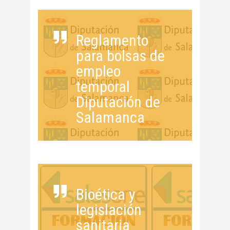
Reglamento
para bolsas de
empleo
temporal
Diputación de
Salamanca
Bioética y
legislación
sanitaria