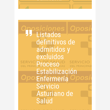
Listados
definitivos de
admitidos y
excluidos
Proceso
Estabilización
Enfermería
Servicio
Asturiano de
Salud