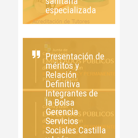
sanitaria
especializada
Presentación de
méritos y
Relación
Definitiva
Integrantes de
la Bolsa
Gerencia
Servicios
Sociales Castilla