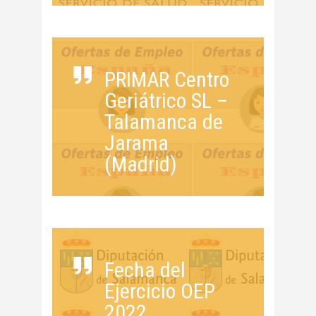
PRIMAR Centro
Geriátrico SL –
Talamanca de
Jarama
(Madrid)
Fecha del
Ejercicio OEP
2022