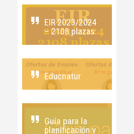
EIR 2023/2024
– 2108 plazas
Educnatur
Guía para la
planificación y