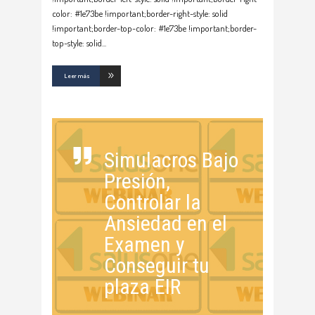
color: #1e73be !important;border-right-style: solid
!important;border-top-color: #1e73be !important;border-
top-style: solid
Leer más
Simulacros Bajo
Presión,
Controlar la
Ansiedad en el
Examen y
Conseguir tu
plaza EIR