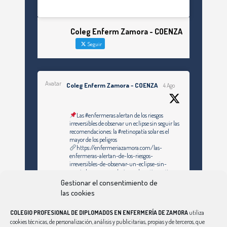
Coleg Enferm Zamora - COENZA
Seguir
Avatar
Coleg Enferm Zamora - COENZA
4 Ago
Las #enfermeras alertan de los riesgos
irreversibles de observar un eclipse sin seguir las
recomendaciones: la #retinopatía solar es el
mayor de los peligros
https://enfermeriazamora.com/las-
enfermeras-alertan-de-los-riesgos-
irreversibles-de-observar-un-eclipse-sin-
seguir-las-recomendaciones-la-retinopatia-
solar-es-el-mayor-de-los-peligros/
Gestionar el consentimiento de
las cookies
Twitter
COLEGIO PROFESIONAL DE DIPLOMADOS EN ENFERMERÍA DE ZAMORA
utiliza
cookies técnicas, de personalización, análisis y publicitarias, propias y de terceros, que