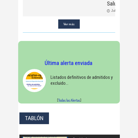
SalusOne
Jul, 02, 2026
Ver más
Última alerta enviada
Listados definitivos de admitidos y
excluido
[
Todas las Alertas
]
TABLÓN