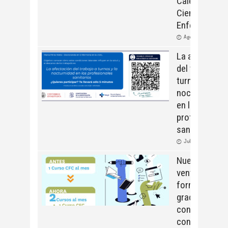
Calendario
Científico de
Enfermería
Ago, 04, 2026
La afectació
del trabajo a
turnos y la
nocturnidad
en los
profesionale
sanitarios
Jul, 06, 2026
Nuevas
ventajas
formativas
gracias al
convenio
con