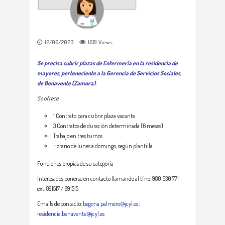
12/06/2023
1681
Views
Se precisa cubrir plazas de Enfermería en la residencia de
mayores, perteneciente a la Gerencia de Servicios Sociales,
de Benavente (Zamora).
Se ofrece
:
1 Contrato para cubrir plaza vacante
3 Contratos de duración determinada (6 meses)
Trabajo en tres turnos
Horario de lunes a domingo, según plantilla
Funciones propias de su categoría
Interesados ponerse en contacto llamando al tfno: 980 630 771
ext. 891517 / 891515
Emails de contacto:
begona.palmero@jcyl.es
;
residencia.benavente@jcyl.es