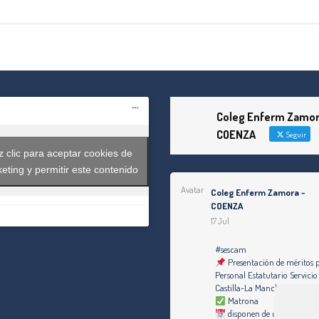
Coleg Enferm Zamor
COENZA
Seguir
 clic para aceptar cookies de
eting y permitir este contenido
Avatar
Coleg Enferm Zamora -
COENZA
17 Jul
#sescam
Presentación de méritos 
Personal Estatutario Servicio
Castilla-La Mancha
Matrona
disponen de un plazo de di