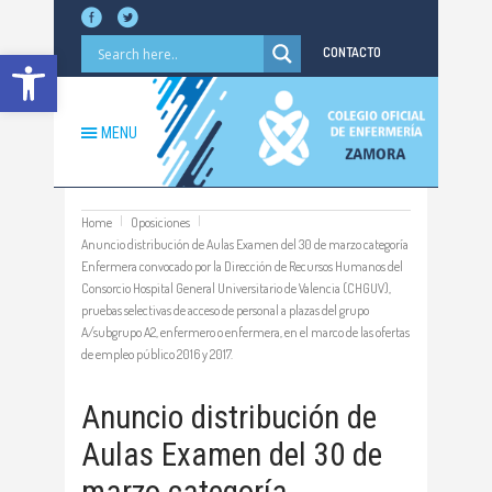
Abrir barra de herramientas
CONTACTO
MENU
Home
Oposiciones
Anuncio distribución de Aulas Examen del 30 de marzo categoría
Enfermera convocado por la Dirección de Recursos Humanos del
Consorcio Hospital General Universitario de Valencia (CHGUV),
pruebas selectivas de acceso de personal a plazas del grupo
A/subgrupo A2, enfermero o enfermera, en el marco de las ofertas
de empleo público 2016 y 2017.
Anuncio distribución de
Aulas Examen del 30 de