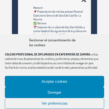
#sescam
Presentación de méritos proceso Personal
Estatutario Servicio de Salud de Castilla-La
Mancha
Matrona
disponen de un plazo de diez días hábiles, a
contar desde el día siguiente al de la publicación
(hasta el 30 de julio de 2026)
Gestionar el consentimiento de
https://enfermeriazamora.com/enfermeria-y-
las cookies
especialidades-personal-estatutario-servicio-
de-salud-de-castilla-la-mancha-1253-
COLEGIO PROFESIONAL DE DIPLOMADOS EN ENFERMERÍA DE ZAMORA
utiliza
plazas/#MATRONA
cookies técnicas, de personalización, análisis y publicitarias, propias y de terceros, que
tratan datos de conexión y/o del dispositivo, así como hábitos de navegación para
facilitarle la misma, analizar estadísticas del uso de la web y personalizar publicidad.
Síguenos en Instagram
Twitter
Aceptar cookies
Ver Más
Denegar
CONSEJO
|
ÁVILA
|
BURGOS
|
LEÓN
|
PALENCIA
|
SALAMANCA
|
SEGOVIA
|
SORIA
|
VALLADOLID
Ver preferencias
Aviso Legal
|
Política de Privacidad
|
Política de Cookies