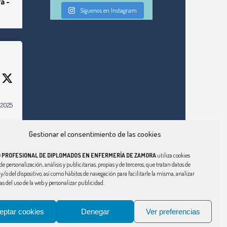
a -
Síguenos en Instagram
 2025
om/grs-
e-
Gestionar el consentimiento de las cookies
O PROFESIONAL DE DIPLOMADOS EN ENFERMERÍA DE ZAMORA
utiliza cookies
de personalización, análisis y publicitarias, propias y de terceros, que tratan datos de
y/o del dispositivo, así como hábitos de navegación para facilitarle la misma, analizar
cas del uso de la web y personalizar publicidad.
eptar cookies
Denegar
Ver preferencias
Aviso Legal
|
Política de Privacidad
|
Política de Cookies