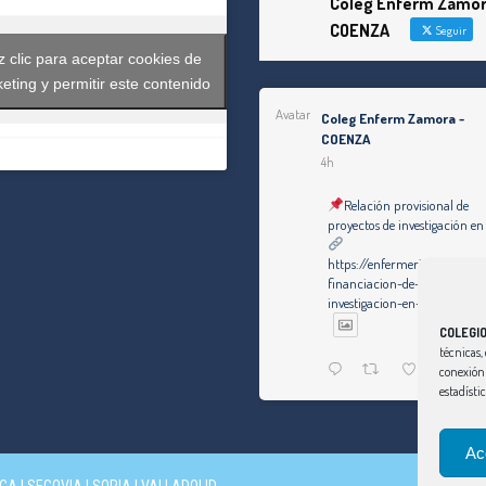
Coleg Enferm Zamor
COENZA
Seguir
 clic para aceptar cookies de
eting y permitir este contenido
Avatar
Coleg Enferm Zamora -
COENZA
4h
Relación provisional de
proyectos de investigación en
https://enfermeriazamora.c
financiacion-de-proyectos-d
investigacion-en-2025/
COLEGI
técnicas, 
Twitter
conexión 
estadísti
Ver Más
Ac