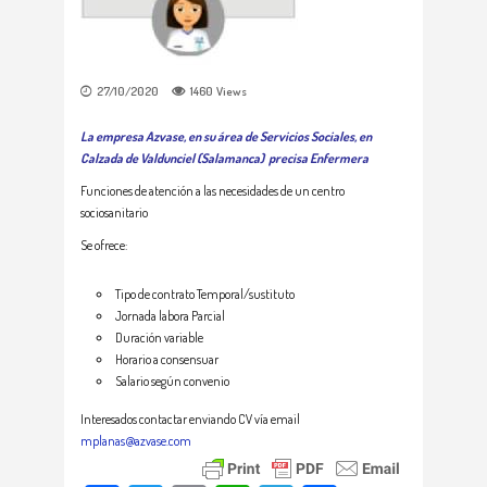
27/10/2020
1460
Views
La empresa Azvase, en su área de Servicios Sociales, en
Calzada de Valdunciel (Salamanca) precisa Enfermera
Funciones de atención a las necesidades de un centro
sociosanitario
Se ofrece:
Tipo de contrato Temporal/sustituto
Jornada labora Parcial
Duración variable
Horario a consensuar
Salario según convenio
Interesados contactar enviando CV vía email
mplanas@azvase.com