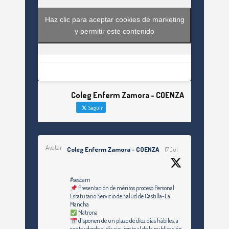
Haz clic para aceptar cookies de marketing
y permitir este contenido
Coleg Enferm Zamora - COENZA
Seguir
Avatar
Coleg Enferm Zamora - COENZA
17 Jul
#sescam
Presentación de méritos proceso Personal
Estatutario Servicio de Salud de Castilla-La
Mancha
Matrona
disponen de un plazo de diez días hábiles, a
contar desde el día siguiente al de la publicación