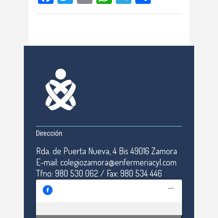
Dirección
Rda. de Puerta Nueva, 4 Bis 49016 Zamora
E-mail: colegiozamora@enfermeriacyl.com
Tfno: 980 530 062 / Fax: 980 534 446