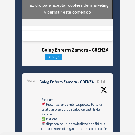
Haz clic para aceptar cookies de marketing
y permitir este contenido
Coleg Enferm Zamora - COENZA
Seguir
Avatar
Coleg Enferm Zamora - COENZA
17 Jul
#sescam
Presentación de méritos proceso Personal
Estatutario Servicio de Salud de Castilla-La
Mancha
Matrona
disponen de un plazo de diez días hábiles, a
contar desde el día siguiente al de la publicación
(hasta el 30 de julio de 2026)