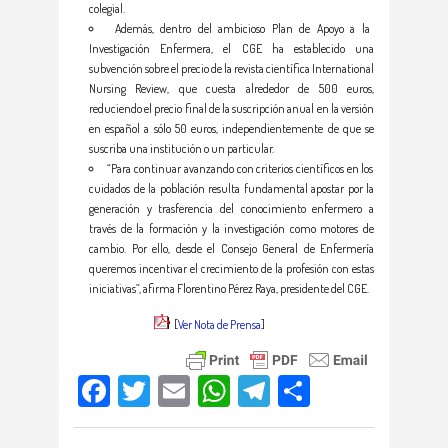
colegial.
Además, dentro del ambicioso Plan de Apoyo a la
Investigación Enfermera, el CGE ha establecido una
subvención sobre el precio de la revista científica International
Nursing Review, que cuesta alrededor de 500 euros,
reduciendo el precio final de la suscripción anual en la versión
en español a sólo 50 euros, independientemente de que se
suscriba una institución o un particular.
“Para continuar avanzando con criterios científicos en los
cuidados de la población resulta fundamental apostar por la
generación y trasferencia del conocimiento enfermero a
través de la formación y la investigación como motores de
cambio. Por ello, desde el Consejo General de Enfermería
queremos incentivar el crecimiento de la profesión con estas
iniciativas”, afirma Florentino Pérez Raya, presidente del CGE.
[
Ver Nota de Prensa
]
Facebook
Twitter
Email
WhatsApp
Telegram
Compartir