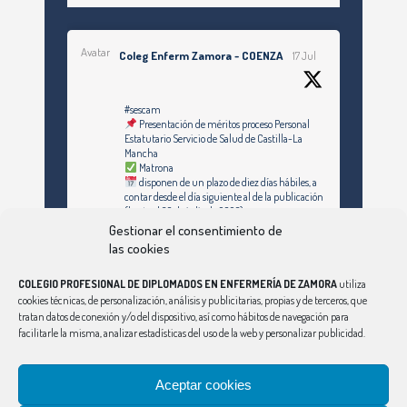
Avatar
Coleg Enferm Zamora - COENZA
17 Jul
#sescam
Presentación de méritos proceso Personal
Estatutario Servicio de Salud de Castilla-La
Mancha
Matrona
disponen de un plazo de diez días hábiles, a
contar desde el día siguiente al de la publicación
(hasta el 30 de julio de 2026)
Gestionar el consentimiento de
https://enfermeriazamora.com/enfermeria-y-
las cookies
especialidades-personal-estatutario-servicio-
de-salud-de-castilla-la-mancha-1253-
COLEGIO PROFESIONAL DE DIPLOMADOS EN ENFERMERÍA DE ZAMORA
utiliza
plazas/#MATRONA
cookies técnicas, de personalización, análisis y publicitarias, propias y de terceros, que
tratan datos de conexión y/o del dispositivo, así como hábitos de navegación para
facilitarle la misma, analizar estadísticas del uso de la web y personalizar publicidad.
Síguenos en Instagram
Twitter
Aceptar cookies
Ver Más