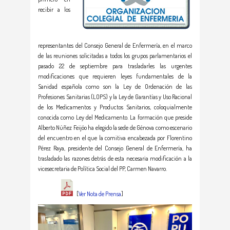
recibir a los
representantes del Consejo General de Enfermería, en el marco
de las reuniones solicitadas a todos los grupos parlamentarios el
pasado 22 de septiembre para trasladarles las urgentes
modificaciones que requieren leyes fundamentales de la
Sanidad española como son la Ley de Ordenación de las
Profesiones Sanitarias (LOPS) y la Ley de Garantías y Uso Racional
de los Medicamentos y Productos Sanitarios, coloquialmente
conocida como Ley del Medicamento. La formación que preside
Alberto Núñez Feijóo ha elegido la sede de Génova como escenario
del encuentro en el que la comitiva encabezada por Florentino
Pérez Raya, presidente del Consejo General de Enfermería, ha
trasladado las razones detrás de esta necesaria modificación a la
vicesecretaria de Política Social del PP, Carmen Navarro.
[
Ver Nota de Prensa
]