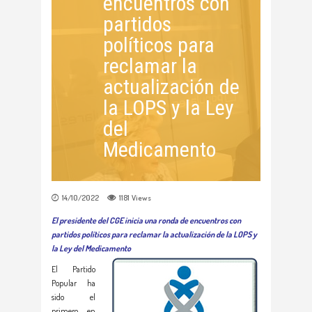
encuentros con
partidos
políticos para
reclamar la
actualización de
la LOPS y la Ley
del
Medicamento
14/10/2022
1181
Views
El presidente del CGE inicia una ronda de encuentros con
partidos políticos para reclamar la actualización de la LOPS y
la Ley del Medicamento
El Partido
Popular ha
sido el
primero en