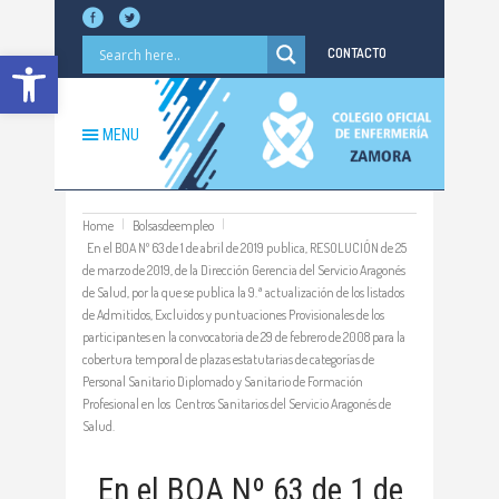
Abrir barra de herramientas
CONTACTO
MENU
Home
Bolsasdeempleo
En el BOA Nº 63 de 1 de abril de 2019 publica, RESOLUCIÓN de 25
de marzo de 2019, de la Dirección Gerencia del Servicio Aragonés
de Salud, por la que se publica la 9.ª actualización de los listados
de Admitidos, Excluidos y puntuaciones Provisionales de los
participantes en la convocatoria de 29 de febrero de 2008 para la
cobertura temporal de plazas estatutarias de categorías de
Personal Sanitario Diplomado y Sanitario de Formación
Profesional en los Centros Sanitarios del Servicio Aragonés de
Salud.
En el BOA Nº 63 de 1 de