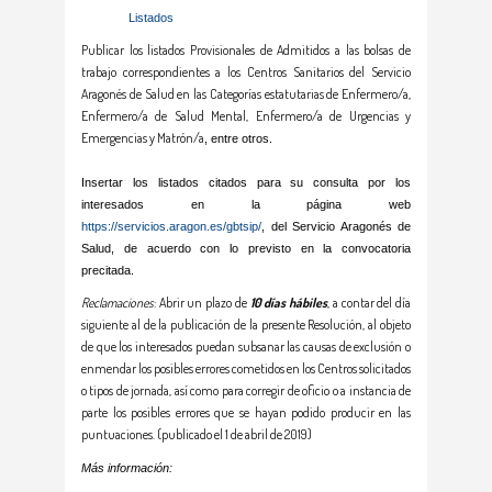
Listados
Publicar los listados Provisionales de Admitidos a las bolsas de
trabajo correspondientes a los Centros Sanitarios del Servicio
Aragonés de Salud en las Categorías estatutarias de Enfermero/a,
Enfermero/a de Salud Mental, Enfermero/a de Urgencias y
Emergencias y Matrón/a
, entre otros.
Insertar los listados citados para su consulta por los
interesados en la página web
https://servicios.aragon.es/gbtsip/
, del Servicio Aragonés de
Salud, de acuerdo con lo previsto en la convocatoria
precitada.
Reclamaciones
: Abrir un plazo de
10 días hábiles
, a contar del día
siguiente al de la publicación de la presente Resolución, al objeto
de que los interesados puedan subsanar las causas de exclusión o
enmendar los posibles errores cometidos en los Centros solicitados
o tipos de jornada, así como para corregir de oficio o a instancia de
parte los posibles errores que se hayan podido producir en las
puntuaciones. (publicado el 1 de abril de 2019)
Más información: