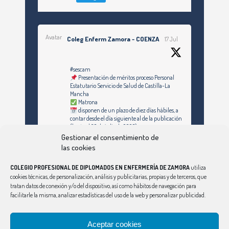
Avatar
Coleg Enferm Zamora - COENZA
17 Jul
#sescam
Presentación de méritos proceso Personal
Estatutario Servicio de Salud de Castilla-La
Mancha
Matrona
disponen de un plazo de diez días hábiles, a
contar desde el día siguiente al de la publicación
(hasta el 30 de julio de 2026)
Gestionar el consentimiento de
https://enfermeriazamora.com/enfermeria-y-
las cookies
especialidades-personal-estatutario-servicio-
de-salud-de-castilla-la-mancha-1253-
COLEGIO PROFESIONAL DE DIPLOMADOS EN ENFERMERÍA DE ZAMORA
utiliza
plazas/#MATRONA
cookies técnicas, de personalización, análisis y publicitarias, propias y de terceros, que
tratan datos de conexión y/o del dispositivo, así como hábitos de navegación para
facilitarle la misma, analizar estadísticas del uso de la web y personalizar publicidad.
Síguenos en Instagram
Twitter
Aceptar cookies