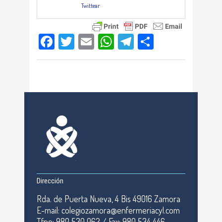
Twittear
Facebook
Twitter
Email
WhatsApp
Telegram
Compartir
Dirección
Rda. de Puerta Nueva, 4 Bis 49016 Zamora
E-mail: colegiozamora@enfermeriacyl.com
Tfno: 980 530 062 / Fax: 980 534 446