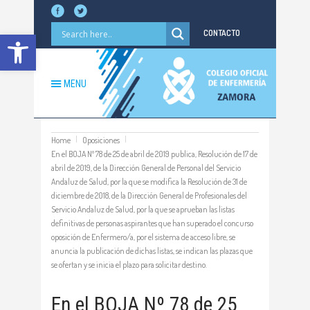
Abrir barra de herramientas
CONTACTO
MENU
Home
Oposiciones
En el BOJA Nº 78 de 25 de abril de 2019 publica, Resolución de 17 de
abril de 2019, de la Dirección General de Personal del Servicio
Andaluz de Salud, por la que se modifica la Resolución de 31 de
diciembre de 2018, de la Dirección General de Profesionales del
Servicio Andaluz de Salud, por la que se aprueban las listas
definitivas de personas aspirantes que han superado el concurso
oposición de Enfermero/a, por el sistema de acceso libre, se
anuncia la publicación de dichas listas, se indican las plazas que
se ofertan y se inicia el plazo para solicitar destino.
En el BOJA Nº 78 de 25