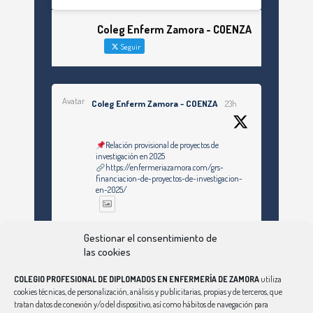
Coleg Enferm Zamora - COENZA
Seguir
Avatar
Coleg Enferm Zamora - COENZA
23h
Relación provisional de proyectos de
investigación en 2025
https://enfermeriazamora.com/grs-
financiacion-de-proyectos-de-investigacion-
en-2025/
Twitter
Gestionar el consentimiento de
las cookies
COLEGIO PROFESIONAL DE DIPLOMADOS EN ENFERMERÍA DE ZAMORA
utiliza
Ver Más
cookies técnicas, de personalización, análisis y publicitarias, propias y de terceros, que
tratan datos de conexión y/o del dispositivo, así como hábitos de navegación para