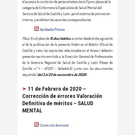
el acceso a la condición de personal estatutario fijo en plazas de la
categoría de Enfermero/a Especialista de Salud Mental del
Servicio de Salud de Castilla y León, por el sistema de promoción
interna, y se ofertan las vacantes correspondientes.
Aprobados Proceso
Plazo
: En el plazo de
15 días hábiles
, a contar desde el día siguiente
al de la publicación de la presente Orden en el Boletín Oficial de
Castilla y León, los aspirantes relacionados en el Anexo I deberán
presentar escrito remitido a la Dirección General de Profesionales
de la Gerencia Regional de Salud de Castilla y León (Paseo de
Zorrilla n.º 1 – 47007 – Valladolid) junto con los documentos
requerida (
del 3 al 23 de noviembre de 2020
).
11 de Febrero de 2020 –
Corrección de errores Valoración
Definitiva de méritos – SALUD
MENTAL
Corrección de errores