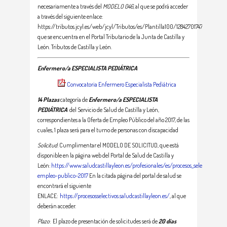
necesariamente a través del
MODELO 046
, al que se podrá acceder
a través del siguiente enlace:
https://tributos.jcyl.es/web/jcyl/Tributos/es/Plantilla100/1284270174781/_/_/_,
que se encuentra en el Portal Tributario de la Junta de Castilla y
León. Tributos de Castilla y León.
Enfermero/a ESPECIALISTA PEDIÁTRICA
Convocatoria Enfermero Especialista Pediátrica
14 Plazas
categoría de
Enfermero/a ESPECIALISTA
PEDIÁTRICA
del Servicio de Salud de Castilla y León,
correspondientes a la Oferta de Empleo Público del año 2017, de las
cuales, 1 plaza será para el turno de personas con discapacidad
Solicitud
: Cumplimentar el MODELO DE SOLICITUD, que está
disponible en la página web del Portal de Salud de Castilla y
León:
https://www.saludcastillayleon.es/profesionales/es/procesos_selectivos/ofe
empleo-publico-2017
En la citada página del portal de salud se
encontrará el siguiente
ENLACE:
https://procesosselectivos.saludcastillayleon.es/
, al que
deberán acceder.
Plazo
: El plazo de presentación de solicitudes será de
20 días