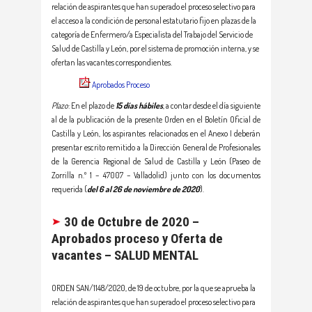
relación de aspirantes que han superado el proceso selectivo para
el acceso a la condición de personal estatutario fijo en plazas de la
categoría de Enfermero/a Especialista del Trabajo del Servicio de
Salud de Castilla y León, por el sistema de promoción interna, y se
ofertan las vacantes correspondientes.
Aprobados Proceso
Plazo
: En el plazo de
15 días hábiles
, a contar desde el día siguiente
al de la publicación de la presente Orden en el Boletín Oficial de
Castilla y León, los aspirantes relacionados en el Anexo I deberán
presentar escrito remitido a la Dirección General de Profesionales
de la Gerencia Regional de Salud de Castilla y León (Paseo de
Zorrilla n.º 1 – 47007 – Valladolid) junto con los documentos
requerida (
del 6 al 26 de noviembre de 2020
).
30
de Octubre de 2020 –
Aprobados proceso y Oferta de
vacantes
– SALUD MENTAL
ORDEN SAN/1148/2020, de 19 de octubre, por la que se aprueba la
relación de aspirantes que han superado el proceso selectivo para