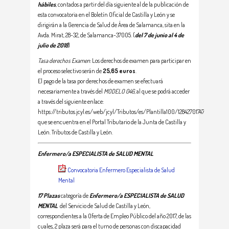
hábiles
, contados a partir del día siguiente al de la publicación de
esta convocatoria en el Boletín Oficial de Castilla y León y se
dirigirán a la Gerencia de Salud de Área de Salamanca, sita en la
Avda. Mirat, 28-32, de Salamanca-37005. (
del 7 de junio al 4 de
julio de 2018
)
Tasa derechos Examen
: Los derechos de examen para participar en
el proceso selectivo serán de
25,65 euros
.
El pago de la tasa por derechos de examen se efectuará
necesariamente a través del
MODELO 046
, al que se podrá acceder
a través del siguiente enlace:
https://tributos.jcyl.es/web/jcyl/Tributos/es/Plantilla100/1284270174781/_/_/_,
que se encuentra en el Portal Tributario de la Junta de Castilla y
León. Tributos de Castilla y León.
Enfermero/a
ESPECIALISTA de SALUD MENTAL
Convocatoria Enfermero Especialista de Salud
Mental
17 Plazas
categoría de
Enfermero/a ESPECIALISTA de SALUD
MENTAL
del Servicio de Salud de Castilla y León,
correspondientes a la Oferta de Empleo Público del año 2017, de las
cuales, 2 plaza será para el turno de personas con discapacidad