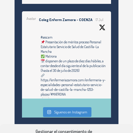
Avatar
Coleg Enferm Zamora - COENZA
17 Jul
#sescam
Presentación de méritos proceso Personal
Estatutario Servicio de Salud de Castilla-La
Mancha
Matrona
disponen de un plazo de diez días hábiles, a
contar desde el día siguiente al de la publicación
(hasta el 30 de julio de 2026)
https://enfermeriazamora.com/enfermeria-y-
especialidades-personal-estatutario-servicio-
de-salud-de-castilla-la-mancha-1253-
plazas/#MATRONA
Síguenos en Instagram
Twitter
Gestionar el consentimiento de