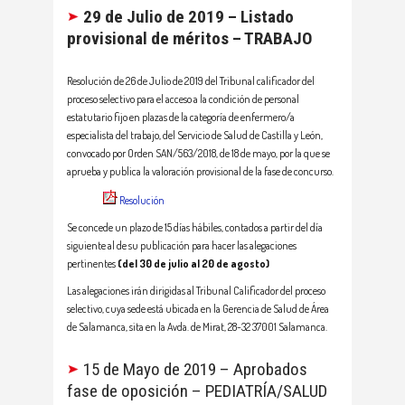
29 de Julio de 2019 – Listado
provisional de méritos – TRABAJO
Resolución de 26 de Julio de 2019 del Tribunal calificador del
proceso selectivo para el acceso a la condición de personal
estatutario fijo en plazas de la categoría de enfermero/a
especialista del trabajo, del Servicio de Salud de Castilla y León,
convocado por Orden SAN/563/2018, de 18 de mayo, por la que se
aprueba y publica la valoración provisional de la fase de concurso.
Resolución
Se concede un plazo de 15 días hábiles, contados a partir del día
siguiente al de su publicación para hacer las alegaciones
pertinentes
(del 30 de julio al 20 de agosto)
Las alegaciones irán dirigidas al Tribunal Calificador del proceso
selectivo, cuya sede está ubicada en la Gerencia de Salud de Área
de Salamanca, sita en la Avda. de Mirat, 28-32 37001 Salamanca.
15 de Mayo de 2019 – Aprobados
fase de oposición – PEDIATRÍA/SALUD