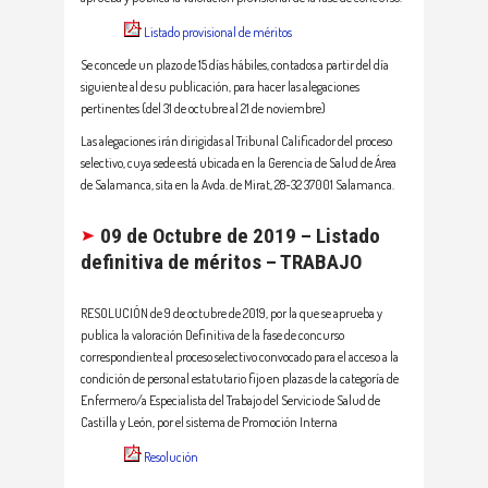
Listado provisional de méritos
Se concede un plazo de 15 días hábiles, contados a partir del día
siguiente al de su publicación, para hacer las alegaciones
pertinentes (del 31 de octubre al 21 de noviembre)
Las alegaciones irán dirigidas al Tribunal Calificador del proceso
selectivo, cuya sede está ubicada en la Gerencia de Salud de Área
de Salamanca, sita en la Avda. de Mirat, 28-32 37001 Salamanca.
09 de Octubre de 2019 – Listado
definitiva de méritos – TRABAJO
RESOLUCIÓN de 9 de octubre de 2019, por la que se aprueba y
publica la valoración Definitiva de la fase de concurso
correspondiente al proceso selectivo convocado para el acceso a la
condición de personal estatutario fijo en plazas de la categoría de
Enfermero/a Especialista del Trabajo del Servicio de Salud de
Castilla y León, por el sistema de Promoción Interna
Resolución