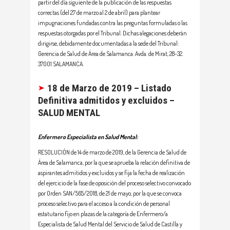
partir del día siguiente de la publicación de las respuestas
correctas (del 27 de marzo al 2 de abril) para plantear
impugnaciones fundadas contra las preguntas formuladas o las
respuestas otorgadas por el Tribunal. Dichas alegaciones deberán
dirigirse, debidamente documentadas a la sede del Tribunal:
Gerencia de Salud de Área de Salamanca. Avda. de Mirat, 28-32.
37001 SALAMANCA.
18 de Marzo de 2019 – Listado
Definitiva admitidos y excluidos –
SALUD MENTAL
Enfermero Especialista en Salud Mental:
RESOLUCIÓN de 14 de marzo de 2019, de la Gerencia de Salud de
Área de Salamanca, por la que se aprueba la relación definitiva de
aspirantes admitidos y excluidos y se fija la fecha de realización
del ejercicio de la fase de oposición del proceso selectivo convocado
por Orden SAN/565/2018, de 21 de mayo, por la que se convoca
proceso selectivo para el acceso a la condición de personal
estatutario fijo en plazas de la categoría de Enfermero/a
Especialista de Salud Mental del Servicio de Salud de Castilla y