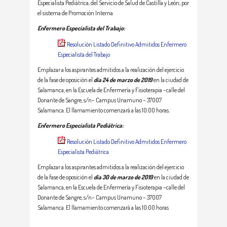
Especialista Pediátrica, del Servicio de Salud de Castilla y León, por
el sistema de Promoción Interna
Enfermero Especialista del Trabajo:
Resolución Listado Definitivo Admitidos Enfermero
Especialista del Trabajo
Emplazar a los aspirantes admitidos a la realización del ejercicio
de la fase de oposición el
día
24 de marzo de 2019
en la ciudad de
Salamanca, en la Escuela de Enfermería y Fisioterapia –calle del
Donante de Sangre, s/n– Campus Unamuno – 37007
Salamanca. El llamamiento comenzará a las 10:00 horas.
Enfermero Especialista Pediátrica:
Resolución Listado Definitivo Admitidos Enfermero
Especialista Pediátrica
Emplazar a los aspirantes admitidos a la realización del ejercicio
de la fase de oposición el
día 30 de marzo de 2019
en la ciudad de
Salamanca, en la Escuela de Enfermería y Fisioterapia –calle del
Donante de Sangre, s/n– Campus Unamuno – 37007
Salamanca. El llamamiento comenzará a las 10:00 horas