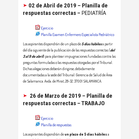
02 de Abril de 2019 – Planilla de
respuestas correctas –
PEDIATRÍA
Ejercicio
Planilla Examen Enfermero Especialista Pedriátrico
Los aspirantes dispondrán de un plazo de
5 días hábiles
a partir
del día siguiente de la publicación de las respuestas correctas (
del
3 al 9 de abril
) para plantear impugnaciones fundadas contra las
preguntas formuladas o las respuestas otorgadas por el Tribunal.
Dichas alegaciones deberán dirigirse, debidamente
documentadas a la sede del Tribunal: Gerencia de Salud de Área
de Salamanca. Avda. de Mirat, 28-32. 37001 SALAMANCA.
26 de Marzo de 2019 – Planilla de
respuestas correctas – TRABAJO
Ejercicio
Planilla de respuestas
Los aspirantes dispondrán de
un plazo de 5 días hábiles
a