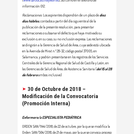
(
www.saludcastillayleon.es
), así como en el teléfono de
información 012.
Reclamaciones
: Los aspirantes dispondrán de un plazo de
diez
días hábiles
, contados a partir del día siguiente al de la
publicación de la presente resolución, para presentar
reclamaciones o subsanar el defecto que haya motivado su
exclusión o, en su caso, su no inclusión expresa. Las reclamaciones
se dirigirán a la Gerencia de Salud de Área, cuya sede está ubicada
en la Avenida de Mirat n.º 28-32, código postal 37005, en
Salamanca, y podrán presentarse en los registros de los Servicios
Centrales de la Gerencia Regional de Salud de Castilla y León, en
las Gerencias de Salud de Área, de Asistencia Sanitaria (
del 15 al 28
de febrero
ambos inclusive)
30 de Octubre de 2018 –
Modificación de la Convocatoria
(Promoción Interna)
Enfermero/a ESPECIALISTA PEDIÁTRICA
ORDEN SAN/1144/2018, de 22 de octubre, por la que se modifica la
Orden SAN/564/2018, de 21 de mayo, por la que se convoca proceso