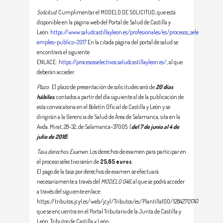
Solicitud
: Cumplimentar el MODELO DE SOLICITUD, que está
disponible en la página web del Portal de Salud de Castilla y
León:
https://www.saludcastillayleon.es/profesionales/es/procesos_selectivos/ofe
empleo-publico-2017
En la citada página del portal de salud se
encontrará el siguiente
ENLACE:
https://procesosselectivos.saludcastillayleon.es/
, al que
deberán acceder.
Plazo
: El plazo de presentación de solicitudes será de
20 días
hábiles
, contados a partir del día siguiente al de la publicación de
esta convocatoria en el Boletín Oficial de Castilla y León y se
dirigirán a la Gerencia de Salud de Área de Salamanca, sita en la
Avda. Mirat, 28-32, de Salamanca-37005. (
del 7 de junio al 4 de
julio de 2018
)
Tasa derechos Examen
: Los derechos de examen para participar en
el proceso selectivo serán de
25,65 euros
.
El pago de la tasa por derechos de examen se efectuará
necesariamente a través del
MODELO 046
, al que se podrá acceder
a través del siguiente enlace:
https://tributos.jcyl.es/web/jcyl/Tributos/es/Plantilla100/1284270174781/_/_/_,
que se encuentra en el Portal Tributario de la Junta de Castilla y
León. Tributos de Castilla y León.