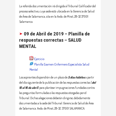
La referida documentación irá dirigida al Tribunal Calificador del
proceso selectivo, cuya sede está ubicada en la Gerencia de Salud
de Área de Salamanca, sita en la Avda. de Mirat, 28-32 37001
Salamanca.
09 de Abril de 2019 – Planilla de
respuestas correctas – SALUD
MENTAL
Ejercicio
Planilla Examen Enfermero Especialista Salud
Mental
Los aspirantes dispondrán de un plazo de
5 días hábiles
a partir
del día siguiente de la publicación de las respuestas correctas (
del
10 al 16 de abril
) para plantear impugnaciones fundadas contra
las preguntas formuladas o las respuestas otorgadas por el
Tribunal. Dichas alegaciones deberán dirigirse, debidamente
documentadas a la sede del Tribunal: Gerencia de Salud de Área
de Salamanca. Avda. de Mirat, 28-32. 37001 SALAMANCA.