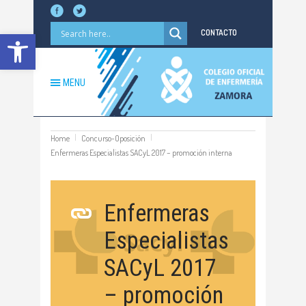
Abrir barra de herramientas
CONTACTO
MENU
Home
Concurso-Oposición
Enfermeras Especialistas SACyL 2017 – promoción interna
Enfermeras
Especialistas
SACyL 2017
– promoción