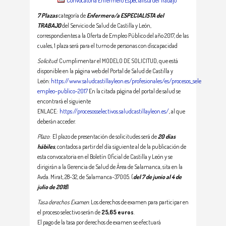
Convocatoria Enfermero Especialista del Trabajo
7 Plazas
categoría de
Enfermero/a ESPECIALISTA del
TRABAJO
del Servicio de Salud de Castilla y León,
correspondientes a la Oferta de Empleo Público del año 2017, de las
cuales, 1 plaza será para el turno de personas con discapacidad
Solicitud
: Cumplimentar el MODELO DE SOLICITUD, que está
disponible en la página web del Portal de Salud de Castilla y
León:
https://www.saludcastillayleon.es/profesionales/es/procesos_selectivos/ofe
empleo-publico-2017
En la citada página del portal de salud se
encontrará el siguiente
ENLACE:
https://procesosselectivos.saludcastillayleon.es/
, al que
deberán acceder.
Plazo
: El plazo de presentación de solicitudes será de
20 días
hábiles
, contados a partir del día siguiente al de la publicación de
esta convocatoria en el Boletín Oficial de Castilla y León y se
dirigirán a la Gerencia de Salud de Área de Salamanca, sita en la
Avda. Mirat, 28-32, de Salamanca-37005. (
del 7 de junio al 4 de
julio de 2018
)
Tasa derechos Examen
: Los derechos de examen para participar en
el proceso selectivo serán de
25,65 euros
.
El pago de la tasa por derechos de examen se efectuará