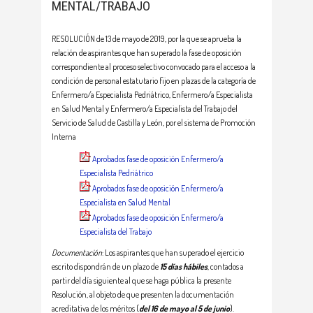
MENTAL/TRABAJO
RESOLUCIÓN de 13 de mayo de 2019, por la que se aprueba la
relación de aspirantes que han superado la fase de oposición
correspondiente al proceso selectivo convocado para el acceso a la
condición de personal estatutario fijo en plazas de la categoría de
Enfermero/a Especialista Pedriátrico, Enfermero/a Especialista
en Salud Mental y Enfermero/a Especialista del Trabajo del
Servicio de Salud de Castilla y León, por el sistema de Promoción
Interna
Aprobados fase de oposición Enfermero/a
Especialista Pedriátrico
Aprobados fase de oposición Enfermero/a
Especialista en Salud Mental
Aprobados fase de oposición Enfermero/a
Especialista del Trabajo
Documentación
: Los aspirantes que han superado el ejercicio
escrito dispondrán de un plazo de
15 días hábiles
, contados a
partir del día siguiente al que se haga pública la presente
Resolución, al objeto de que presenten la documentación
acreditativa de los méritos (
del 16 de mayo al 5 de junio
).