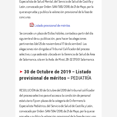
Especialista de Salud Mental, del Servicio de Salud de Castilla y
León, convocado por Orden SAN/565/2018, de 21 de Mayo, por la
que se aprueba y publica la valoración provisional de la fase de
concurso.
Listado provisional de méritos
Se concede un plazo de 15 días hábiles, contados a partir del día
siguiente al de su publicación, para hacer las alegaciones
pertinentes (del 25 de noviembre al 17 de diciembre). Las
alegaciones irán dirigidas al Tribunal Calificador del proceso
selectivo, cuya sede está ubicada en la Gerencia de Salud de Área
de Salamanca, sita en la Avda. de Mirat, 28-32 37001 Salamanca.
30 de Octubre de 2019 – Listado
provisional de méritos –
PEDIATRÍA
RESOLUCIÓN de 30 de Octubre del 2019 del tribunal calificador
del proceso selectivo para el acceso a la condición de personal
estatutario fijo en plazas de la categoría de Enfermero/a
Especialista Pediátrica, del Servicio de Salud de Castilla y León,
convocado por Orden SAN/564/2018, de 21 de Mayo, por la que se
aprueba y publica la valoración provisional de la fase de concurso.