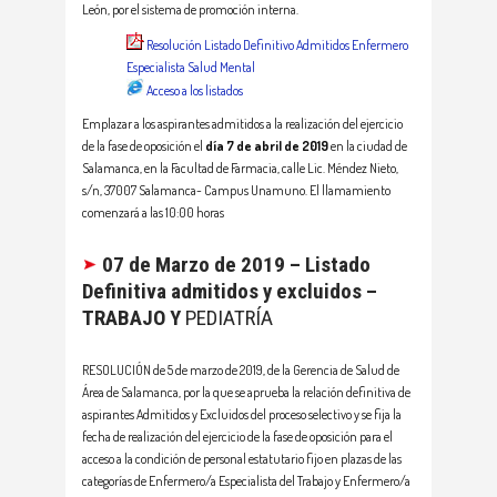
León, por el sistema de promoción interna.
Resolución Listado Definitivo Admitidos Enfermero
Especialista Salud Mental
Acceso a los listados
Emplazar a los aspirantes admitidos a la realización del ejercicio
de la fase de oposición el
día 7 de abril de 2019
en la ciudad de
Salamanca, en la Facultad de Farmacia, calle Lic. Méndez Nieto,
s/n, 37007 Salamanca- Campus Unamuno. El llamamiento
comenzará a las 10:00 horas
07 de Marzo de 2019 – Listado
Definitiva admitidos y excluidos –
TRABAJO Y
PEDIATRÍA
RESOLUCIÓN de 5 de marzo de 2019, de la Gerencia de Salud de
Área de Salamanca, por la que se aprueba la relación definitiva de
aspirantes Admitidos y Excluidos del proceso selectivo y se fija la
fecha de realización del ejercicio de la fase de oposición para el
acceso a la condición de personal estatutario fijo en plazas de las
categorías de Enfermero/a Especialista del Trabajo y Enfermero/a