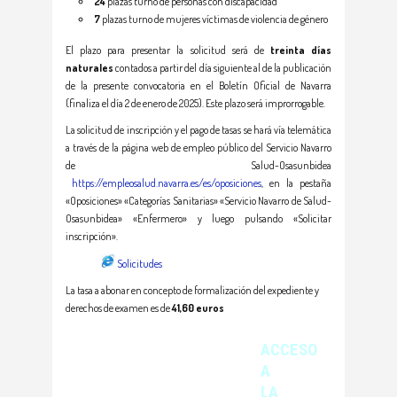
24
plazas turno de personas con discapacidad
7
plazas turno de mujeres víctimas de violencia de género
El plazo para presentar la solicitud será de
treinta días
naturales
contados a partir del día siguiente al de la publicación
de la presente convocatoria en el Boletín Oficial de Navarra
(finaliza el día 2 de enero de 2025). Este plazo será improrrogable.
La solicitud de inscripción y el pago de tasas se hará vía telemática
a través de la página web de empleo público del Servicio Navarro
de Salud-Osasunbidea
https://empleosalud.navarra.es/es/oposiciones
, en la pestaña
«Oposiciones» «Categorías Sanitarias» «Servicio Navarro de Salud-
Osasunbidea» «Enfermero» y luego pulsando «Solicitar
inscripción».
Solicitudes
La tasa a abonar en concepto de formalización del expediente y
derechos de examen es de
41,60 euros
ACCESO
A
LA