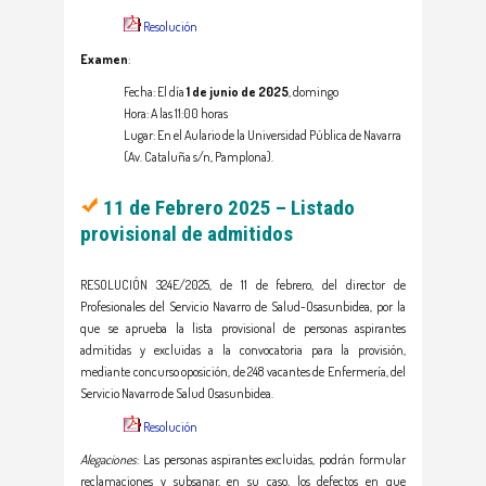
Resolución
Examen
:
Fecha: El día
1 de junio de 2025
, domingo
Hora: A las 11:00 horas
Lugar: En el Aulario de la Universidad Pública de Navarra
(Av. Cataluña s/n, Pamplona).
11 de Febrero 2025 – Listado
provisional de admitidos
RESOLUCIÓN 324E/2025, de 11 de febrero, del director de
Profesionales del Servicio Navarro de Salud-Osasunbidea, por la
que se aprueba la lista provisional de personas aspirantes
admitidas y excluidas a la convocatoria para la provisión,
mediante concurso oposición, de 248 vacantes de Enfermería, del
Servicio Navarro de Salud Osasunbidea.
Resolución
Alegaciones
: Las personas aspirantes excluidas, podrán formular
reclamaciones y subsanar, en su caso, los defectos en que