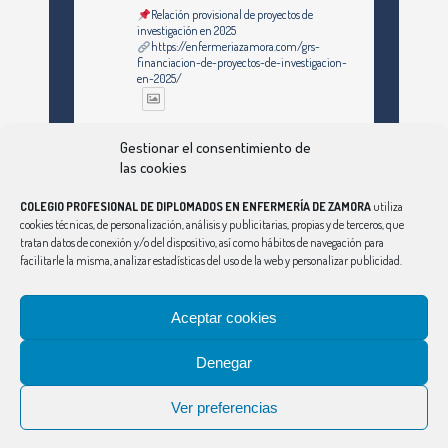
Relación provisional de proyectos de
investigación en 2025
https://enfermeriazamora.com/grs-
financiacion-de-proyectos-de-investigacion-
en-2025/
Twitter
Gestionar el consentimiento de
las cookies
COLEGIO PROFESIONAL DE DIPLOMADOS EN ENFERMERÍA DE ZAMORA
utiliza
Ver Más
cookies técnicas, de personalización, análisis y publicitarias, propias y de terceros, que
tratan datos de conexión y/o del dispositivo, así como hábitos de navegación para
facilitarle la misma, analizar estadísticas del uso de la web y personalizar publicidad.
Síguenos en Instagram
Aceptar cookies
Denegar
CONSEJO
|
ÁVILA
|
BURGOS
|
LEÓN
|
PALENCIA
|
SALAMANCA
|
SEGOVIA
|
SORIA
|
VALLADOLID
Ver preferencias
Aviso Legal
|
Política de Privacidad
|
Política de Cookies