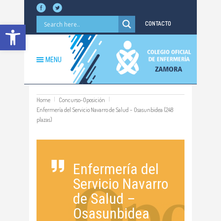
Abrir barra de herramientas
CONTACTO
MENU
Home
Concurso-Oposición
Enfermería del Servicio Navarro de Salud – Osasunbidea (248
plazas)
Enfermería del
Servicio Navarro
de Salud –
Osasunbidea