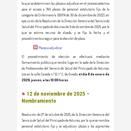
la que se determinan las plazas a adjudicar en el proceso selectivo
para el acceso a 740 plazas de personal estatutario fijo de la
categoría de Enfermero/a (BOPA de 30 de diciembre de 2022), en
ejecución de la Resolución de la Dirección Gerencia del Servicio de
Salud del Principado de Asturias de 9 de diciembre de 2025, por la
que se estima recurso de alzada, y se fija la fecha y el
procedimiento a seguir para la elección de plaza.
Plazas a adjudicar
El procedimiento de elección se efectuará mediante
llamamiento público que tendrá lugar en la sede de la Dirección
de Profesionales del Servicio de Salud del Principado de Asturias,
sita en la calle Caveda n.º 12, 1.º C, de Oviedo,
el día 8 de enero de
2026, jueves, a las 10:00 horas
12 de noviembre de 2025 –
Nombramiento
Resolución de 27 de octubre de 2025, de la Dirección Gerencia del
Servicio de Salud del Principado de Asturias, por la que se nombra
personal estatutario fijo y se adjudican plazas a los aspirantes