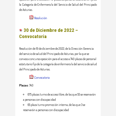
la Categoría de Enfermero/a del Servicio de Salud del Principado
de Asturias.
Resolución
30 de Diciembre de 2022 –
Convocatoria
Resolución de 19 de diciembre de 2022, de la Dirección Gerencia
del servicio de salud del Principado de Asturias, por la que se
convoca concurso oposición para el acceso a 740 plazas de personal
estatutario fijo de la categoría de enfermero/a del servicio de salud
del Principado de Asturias.
Convocatoria
Plazas
: 740
675 plazas turno de acceso libre, de las que 55 se reservarán
a personas con discapacidad
65 plaza turno promoción interna, de las que 3 se
reservarán a personas con discapacidad