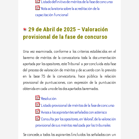
Listado definitivo de méritos de la fase de concurso
Nota aclaratoria sobre la acreditación de la
capacitación funcional
29 de Abril de 2025 – Valoración
provisional de la fase de concurso
Una vez examinada, conforme a los criterios establecidos en el
baremo de méritos de la convocatoria toda la documentación
aportada por los opositores, este Tribunal a por concluida esta fase
del proceso de valoración de méritos y de acuerdo con lo previsto
en la base 7.5 de la convocatoria, hace pública la relación
provisional de puntuaciones, con expresión de la puntuación
obtenida en cada uno de los dos apartados baremados.
Resolución
Listado provisional de méritos de la fase de concurso
Avisos a los aspiratantes señalados con asterisco
Consulta por los opositores, en ValoraT, de la valoración
provisional de sus méritos realizada por los tribunales
Se concede, a todos los aspirantes (incluidos los señalados con un