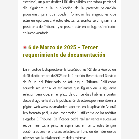
asterisco), un plazo de diez ( 10) días hábiles, contados a partir del
día siguiente a la publicación de la presente valoración
provisional, para que puedan formular las alegaciones que
estimen oportunas. A estos efectos los escritos se dirigirán a la
presidenta del Tribunal, y se presentarán en los lugares indicados
en la convocatoria.
6 de Marzo de 2025 – Tercer
requerimiento de documentación
En virtud de lo dispuesto en la base Séptima 7.2.1 de la Resolución
de 19 de diciembre de 2022, de la Dirección Gerencia del Servicio
de Salud del Principado de Asturias, el Tribunal Calificador
acuerda requerir a los aspirantes que figuran en la siguiente
relación para que, en el plazo de quince días hábiles a contar
desde el siguiente al de la publicación de este requerimiento en la
página web www.astursalud.es, aporten, en la aplicación ValoraT
(en formato pdf), la documentación justificativa de los méritos
alegados. El Tribunal Calificador podrá realizar varios y sucesivos
requerimientos a personas aspirantes, en tanto éstas tengan
opción a superar el proceso selectivo, en función del número de
plazas y para la total cobertura de las mismas.