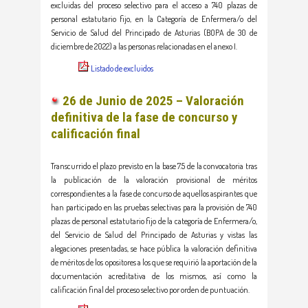
excluidas del proceso selectivo para el acceso a 740 plazas de
personal estatutario fijo, en la Categoría de Enfermera/o del
Servicio de Salud del Principado de Asturias (BOPA de 30 de
diciembre de 2022) a las personas relacionadas en el anexo I.
Listado de excluidos
26 de Junio de 2025 – Valoración
definitiva de la fase de concurso y
calificación final
Transcurrido el plazo previsto en la base 7.5 de la convocatoria tras
la publicación de la valoración provisional de méritos
correspondientes a la fase de concurso de aquellos aspirantes que
han participado en las pruebas selectivas para la provisión de 740
plazas de personal estatutario fijo de la categoría de Enfermera/o,
del Servicio de Salud del Principado de Asturias y vistas las
alegaciones presentadas, se hace pública la valoración definitiva
de méritos de los opositores a los que se requirió la aportación de la
documentación acreditativa de los mismos, así como la
calificación final del proceso selectivo por orden de puntuación.