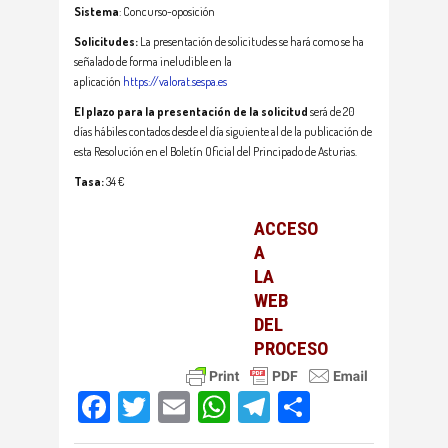
Sistema
: Concurso-oposición
Solicitudes:
La presentación de solicitudes se hará como se ha
señalado de forma ineludible en la
aplicación
https://valorat.sespa.es
El plazo para la presentación de la solicitud
será de 20
días hábiles contados desde el día siguiente al de la publicación de
esta Resolución en el Boletín Oficial del Principado de Asturias.
Tasa:
34 €
ACCESO
A
LA
WEB
DEL
PROCESO
Facebook
Twitter
Email
WhatsApp
Telegram
Compartir