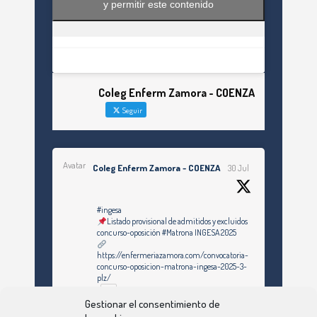
y permitir este contenido
Coleg Enferm Zamora - COENZA
Seguir
Avatar
Coleg Enferm Zamora - COENZA
30 Jul
#ingesa
Listado provisional de admitidos y excluidos
concurso-oposición #Matrona INGESA 2025
https://enfermeriazamora.com/convocatoria-
concurso-oposicion-matrona-ingesa-2025-3-
plz/
Gestionar el consentimiento de