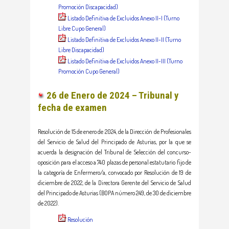
Promoción Discapacidad)
Listado Definitiva de Excluidos Anexo II-I (Turno
Libre Cupo General)
Listado Definitiva de Excluidos Anexo II-II (Turno
Libre Discapacidad)
Listado Definitiva de Excluidos Anexo II-III (Turno
Promoción Cupo General)
26 de Enero de 2024 – Tribunal y
fecha de examen
Resolución de 15 de enero de 2024, de la Dirección de Profesionales
del Servicio de Salud del Principado de Asturias, por la que se
acuerda la designación del Tribunal de Selección del concurso-
oposición para el acceso a 740 plazas de personal estatutario fijo de
la categoría de Enfermero/a, convocado por Resolución de 19 de
diciembre de 2022, de la Directora Gerente del Servicio de Salud
del Principado de Asturias (BOPA número 249, de 30 de diciembre
de 2022).
Resolución