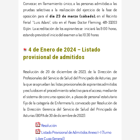
Convocar, en llamamiento único, a las personas admitidas a las
pruebas selectivas a la realización del ejercicio de la fase de
oposición para el
día 23 de marzo (sábado),
en el Recinto
Ferial “Luis Adaro”, sito en el Paseo Doctor Fleming, 481-33203
Gijón. La acreditación de los aspirantes se iniciará las 9:00 horas,
estando previsto el inicio del examen a las 10:30 horas
4 de Enero de 2024 – Listado
provisional de admitidos
Resolución de 20 de diciembre de 2023, de la Dirección de
Profesionales del Servicio de Salud del Principado de Asturias, por
la que se aprueban las listas provisionales de aspirantes admitidos
y excluidos en el procedimiento selectivo para el acceso, mediante
el sistema de concurso oposición, a plazas de personal estatutario
fijo de la categoría de Enfermera/o, convocado por Resolución de
la Dirección Gerencia del Servicio de Salud del Principado de
Asturias (BOPA de 30 de diciembre de 2022).
Resolución
Listado Provisional de Admitidos Anexo I-I (Turno
Libre Cupo General)