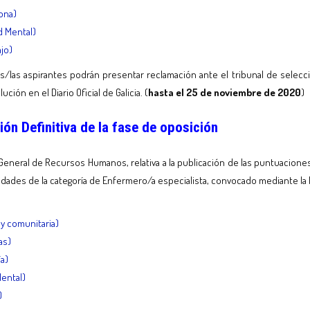
rona)
d Mental)
jo)
os/las aspirantes podrán presentar reclamación ante el tribunal de selecc
ución en el Diario Oficial de Galicia. (
hasta el 25 de noviembre de 2020
)
ón Definitiva de la fase de oposición
neral de Recursos Humanos, relativa a la publicación de las puntuaciones de
lidades de la categoría de Enfermero/a especialista, convocado mediante l
 y comunitaria)
as)
ía)
Mental)
)