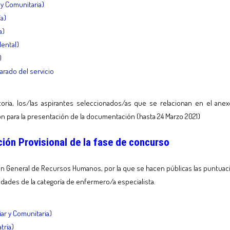
 y Comunitaria)
ía)
a)
Mental)
)
rado del servicio
atoria, los/las aspirantes seleccionados/as que se relacionan en el an
ón para la presentación de la documentación (hasta 24 Marzo 2021)
ón Provisional de la fase de concurso
n General de Recursos Humanos, por la que se hacen públicas las puntuaci
idades de la categoría de enfermero/a especialista.
iar y Comunitaria)
tría)