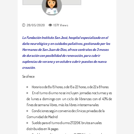
28/05/2020
1571
Views
La Fundación Instituto San José, hospital especializado en el
daño neurológico y en cuidados paliativos, gestionado por los
Hermanos de San Juan de Dios, ofrece contratos de 3 meses
de duración con posibilidad de renovación, para cubrir
suplencias de verano y en octubre cubrir puestos de nueva
creación.
Se ofrece:
Horario o de 8 a 15 horas, o de 15 a 22 horas, o de 22 a 8 horas
En el turno diurno no se incluyen jornadas nocturnas y es
de lunes a domingo con un ciclo de libranzas con el 43% de
fines de semana libres, más los libres intersemanales
Condiciones según convenio de clínicas privadas de la
Comunidad de Madrid
Sueldo para el turno diurno 27.220€ brutos anuales
distribuidos en 14 pagas