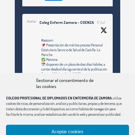
Avatar
Coleg Enferm Zamora - COENZA
17 Jul
#sescam
Presentación de méritos proceso Personal
Estatutario Servicio de Salud de Castilla-La
Mancha
Matrona
disponen de un plazo de diez días hábiles, a
contar desde el día siguiente al de la publicación
(hasta el 30 de julio de 2026)
Gestionar el consentimiento de
https://enfermeriazamora.com/enfermeria-y-
las cookies
especialidades-personal-estatutario-servicio-
de-salud-de-castilla-la-mancha-1253-
COLEGIO PROFESIONAL DE DIPLOMADOS EN ENFERMERÍA DE ZAMORA
utiliza
plazas/#MATRONA
cookies técnicas, de personalización, análisis y publicitarias, propias y de terceros, que
tratan datos de conexión y/o del dispositivo, así como hábitos de navegación para
facilitarle la misma, analizar estadísticas del uso de la web y personalizar publicidad.
Síguenos en Instagram
Twitter
Aceptar cookies