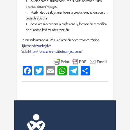
Sueldo para el turno nocturno 31.379€ brutos anuales
distribuidos en 14 pagas
Posibilidad de alojamiento en la propia Fundación, con un
coste de 20€ día
Se valorará experiencia profesional y formación específica
en cuanto a las áreas de atención
Interesados mandar C.V. a la dirección de correo electrónico:
fjfernandez@ohsjd.es
Web:
https://fundacioninstitutosanjose.com/
Facebook
Twitter
Email
WhatsApp
Telegram
Compartir