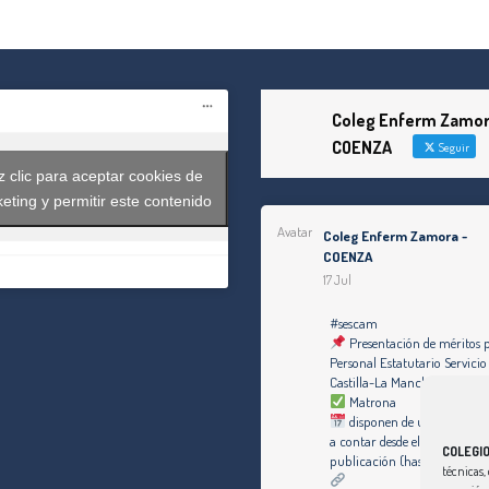
Coleg Enferm Zamor
COENZA
Seguir
 clic para aceptar cookies de
eting y permitir este contenido
Avatar
Coleg Enferm Zamora -
COENZA
17 Jul
#sescam
Presentación de méritos 
Personal Estatutario Servicio
Castilla-La Mancha
Matrona
disponen de un plazo de di
a contar desde el día siguiente
COLEGI
publicación (hasta el 30 de j
técnicas, 