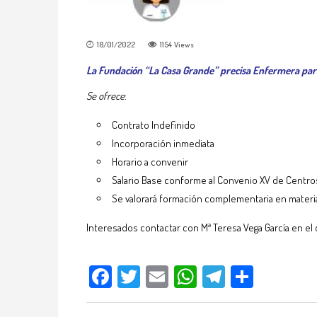
18/01/2022
1154
Views
La Fundación “La Casa Grande” precisa Enfermera para
Se ofrece
:
Contrato Indefinido
Incorporación inmediata
Horario a convenir
Salario Base conforme al Convenio XV de Centro
Se valorará formación complementaria en materia
Interesados contactar con Mª Teresa Vega García en el
Facebook
Twitter
Email
WhatsApp
Telegram
Compar