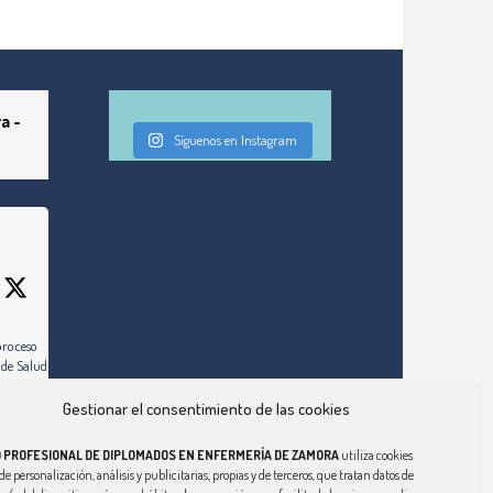
a -
Síguenos en Instagram
proceso
 de Salud de
Gestionar el consentimiento de las cookies
ez días hábiles,
 al de la
O PROFESIONAL DE DIPLOMADOS EN ENFERMERÍA DE ZAMORA
utiliza cookies
ulio de 2026)
de personalización, análisis y publicitarias, propias y de terceros, que tratan datos de