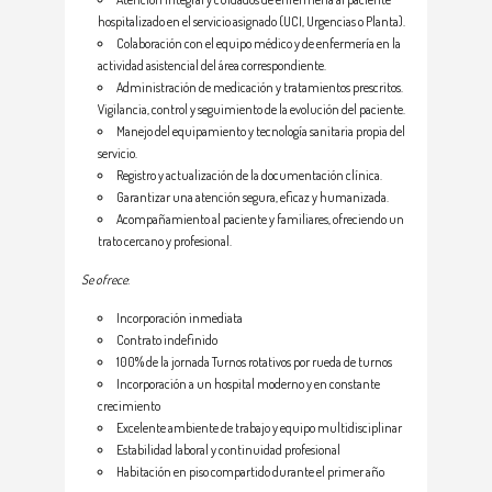
hospitalizado en el servicio asignado (UCI, Urgencias o Planta).
Colaboración con el equipo médico y de enfermería en la
actividad asistencial del área correspondiente.
Administración de medicación y tratamientos prescritos.
Vigilancia, control y seguimiento de la evolución del paciente.
Manejo del equipamiento y tecnología sanitaria propia del
servicio.
Registro y actualización de la documentación clínica.
Garantizar una atención segura, eficaz y humanizada.
Acompañamiento al paciente y familiares, ofreciendo un
trato cercano y profesional.
Se ofrece
:
Incorporación inmediata
Contrato indefinido
100% de la jornada Turnos rotativos por rueda de turnos
Incorporación a un hospital moderno y en constante
crecimiento
Excelente ambiente de trabajo y equipo multidisciplinar
Estabilidad laboral y continuidad profesional
Habitación en piso compartido durante el primer año