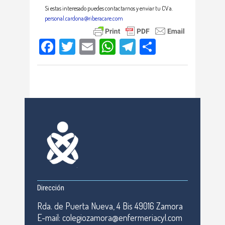
Si estas interesado puedes contactarnos y enviar tu CV a.
personal.cardona@riberacare.com
Facebook
Twitter
Email
WhatsApp
Telegram
Compartir
Dirección
Rda. de Puerta Nueva, 4 Bis 49016 Zamora
E-mail: colegiozamora@enfermeriacyl.com