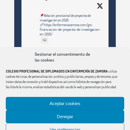
Relación provisional de proyectos de
investigación en 2025
https://enfermeriazamora.com/grs-
financiacion-de-proyectos-de-investigacion-
en-2025/
Twitter
Gestionar el consentimiento de
las cookies
COLEGIO PROFESIONAL DE DIPLOMADOS EN ENFERMERÍA DE ZAMORA
utiliza
Ver Más
cookies técnicas, de personalización, análisis y publicitarias, propias y de terceros, que
tratan datos de conexión y/o del dispositivo, así como hábitos de navegación para
facilitarle la misma, analizar estadísticas del uso de la web y personalizar publicidad.
Síguenos en Instagram
Aceptar cookies
Denegar
CONSEJO
|
ÁVILA
|
BURGOS
|
LEÓN
|
PALENCIA
|
SALAMANCA
|
SEGOVIA
|
SORIA
|
VALLADOLID
Ver preferencias