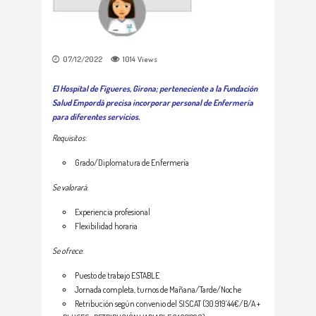
07/12/2022
1014
Views
El Hospital de Figueres, Girona; perteneciente a la Fundación
Salud Empordà precisa incorporar personal de Enfermería
para diferentes servicios.
Requisitos
:
Grado/Diplomatura de Enfermería
Se valorará
:
Experiencia profesional
Flexibilidad horaria
Se ofrece
:
Puesto de trabajo ESTABLE
Jornada completa, turnos de Mañana/Tarde/Noche
Retribución según convenio del SISCAT (30.919’44€/B/A +