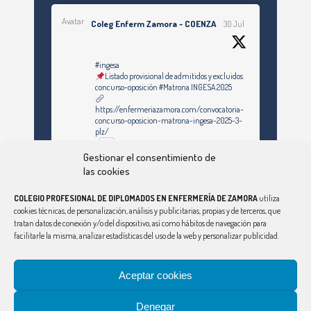
Avatar
Coleg Enferm Zamora - COENZA
30 Jul
#ingesa
Listado provisional de admitidos y excluidos
concurso-oposición #Matrona INGESA 2025
https://enfermeriazamora.com/convocatoria-
concurso-oposicion-matrona-ingesa-2025-3-
plz/
Gestionar el consentimiento de
las cookies
Twitter
COLEGIO PROFESIONAL DE DIPLOMADOS EN ENFERMERÍA DE ZAMORA
utiliza
cookies técnicas, de personalización, análisis y publicitarias, propias y de terceros, que
tratan datos de conexión y/o del dispositivo, así como hábitos de navegación para
Ver Más
facilitarle la misma, analizar estadísticas del uso de la web y personalizar publicidad.
Síguenos en Instagram
Aceptar cookies
Denegar