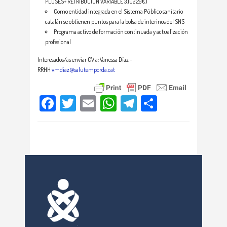
PLUSES+ RETRIBUCIÓN VARIABLE 3.102’29€)
Como entidad integrada en el Sistema Público sanitario
catalán se obtienen puntos para la bolsa de interinos del SNS
Programa activo de formación continuada y actualización
profesional
Interesados/as enviar CV a: Vanessa Díaz –
RRHH
vmdiaz@salutemporda.cat
Facebook
Twitter
Email
WhatsApp
Telegram
Compartir