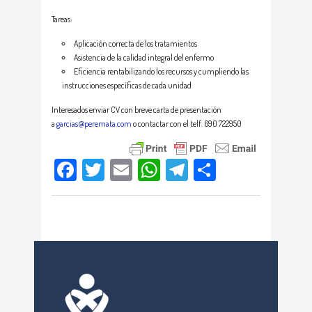
Tareas:
Aplicación correcta de los tratamientos
Asistencia de la calidad integral del enfermo
Eficiencia rentabilizando los recursos y cumpliendo las
instrucciones específicas de cada unidad
Interesados enviar CV con breve carta de presentación
a
garcias@peremata.com
o contactar con el telf. 690 722950
Facebook
Twitter
Email
WhatsApp
Telegram
Compartir