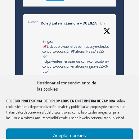
Avatar
Coleg Enferm Zamora - COENZA
19h
#ingesa
Listado provisional de admitidos y excluidos
concurso-oposición #Matrona INGESA 2025
https://enfermeriazamora.com/convocatoria-
concurso-oposicion-matrona-ingesa-2025-3-
plz/
Gestionar el consentimiento de
las cookies
Twitter
COLEGIO PROFESIONAL DE DIPLOMADOS EN ENFERMERÍA DE ZAMORA
utiliza
cookies técnicas, de personalización, análisis y publicitarias, propias y de terceros, que
tratan datos de conexión y/o del dispositivo, así como hábitos de navegación para
Ver Más
facilitarle la misma, analizar estadísticas del uso de la web y personalizar publicidad.
Síguenos en Instagram
Aceptar cookies