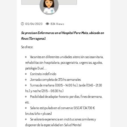
05/04/2023
834
Views
Se precisan Enfermeras en el Hospital Pere Mata, ubicado en
Reus (Tarragona).
Se ofrece:
Vacantes en diferentes unidades: atención sociosanitaria,
rehabilitación hospitalaria, psicogeriatría, urgencias, agudos,
patología Dual, …
Contrato indefinido
Jornada completa de 37,5 hs semanales
Turnos de mañana (06:15 – 14:00 hs.), tarde (13:45 – 21:30
hs.) y noche (21:15 – 06:30 hs.)
Posibilidad de adaptar horario: por días, fines de semana,
etc.
Salario: estipulado en el convenio SISCAT (34.730 €
brutos/año + pluses)
Se valorará experiencia en instituciones similares y
disponer de la especialidad en Salud Mental