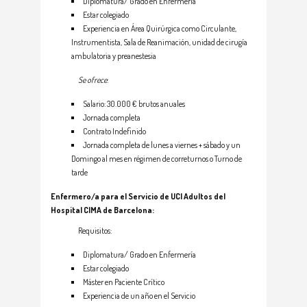
Diplomatura/ Grado en Enfermería
Estar colegiado
Experiencia en Área Quirúrgica como Circulante,
Instrumentista, Sala de Reanimación, unidad de cirugía
ambulatoria y preanestesia
Se ofrece
:
Salario: 30.000 € brutos anuales
Jornada completa
Contrato Indefinido
Jornada completa de lunes a viernes + sábado y un
Domingo al mes en régimen de correturnos o Turno de
tarde
Enfermero/a para el Servicio de UCI Adultos del
Hospital CIMA de Barcelona:
Requisitos:
Diplomatura/ Grado en Enfermería
Estar colegiado
Máster en Paciente Crítico
Experiencia de un año en el Servicio