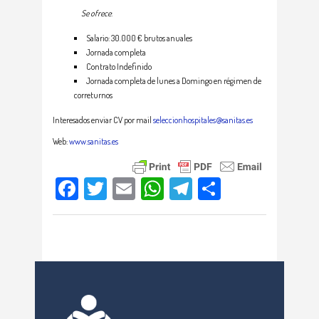
Se ofrece
:
Salario: 30.000 € brutos anuales
Jornada completa
Contrato Indefinido
Jornada completa de lunes a Domingo en régimen de
correturnos
Interesados enviar CV por mail
seleccionhospitales@sanitas.es
Web:
www.sanitas.es
Facebook
Twitter
Email
WhatsApp
Telegram
Compartir