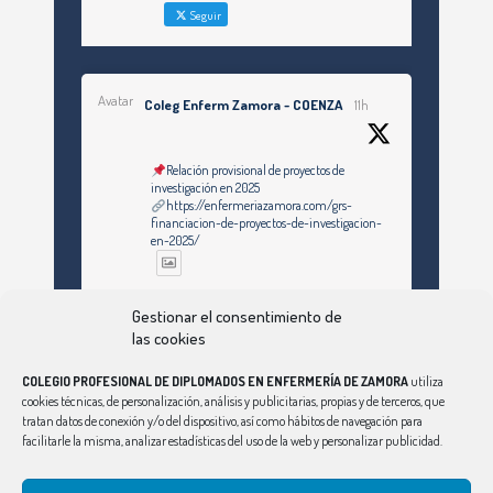
Seguir
Avatar
Coleg Enferm Zamora - COENZA
11h
Relación provisional de proyectos de
investigación en 2025
https://enfermeriazamora.com/grs-
financiacion-de-proyectos-de-investigacion-
en-2025/
Twitter
Gestionar el consentimiento de
las cookies
COLEGIO PROFESIONAL DE DIPLOMADOS EN ENFERMERÍA DE ZAMORA
utiliza
Ver Más
cookies técnicas, de personalización, análisis y publicitarias, propias y de terceros, que
tratan datos de conexión y/o del dispositivo, así como hábitos de navegación para
facilitarle la misma, analizar estadísticas del uso de la web y personalizar publicidad.
Síguenos en Instagram