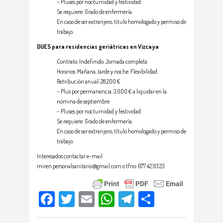
– Pluses por nocturnidad y festividad.
Se requiere: Grado de enfermería.
En caso de ser extranjero, título homologado y permiso de
trabajo.
DUES para residencias geriátricas en Vizcaya
Contrato: Indefinido. Jornada completa
Horarios: Mañana, tarde y noche. Flexibilidad.
Retribución anual: 28.200 €
– Plus por permanencia: 3.000 € a liquidar en la
nómina de septiembre
– Pluses por nocturnidad y festividad.
Se requiere: Grado de enfermería.
En caso de ser extranjero, título homologado y permiso de
trabajo.
Interesados contactar e-mail:
miren.personalsanitario@gmail.com o tfno: 677 42 93 23
Facebook
Twitter
Email
WhatsApp
Telegram
Compartir