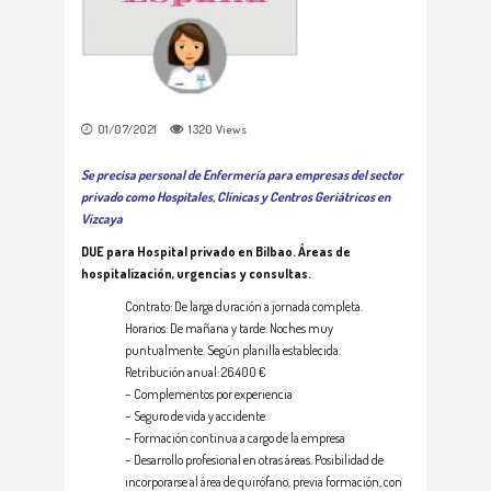
01/07/2021
1320
Views
Se precisa personal de Enfermería para empresas del sector
privado como Hospitales, Clínicas y Centros Geriátricos en
Vizcaya
DUE para Hospital privado en Bilbao. Áreas de
hospitalización, urgencias y consultas.
Contrato: De larga duración a jornada completa.
Horarios: De mañana y tarde. Noches muy
puntualmente. Según planilla establecida.
Retribución anual: 26.400 €
– Complementos por experiencia
– Seguro de vida y accidente
– Formación continua a cargo de la empresa
– Desarrollo profesional en otras áreas. Posibilidad de
incorporarse al área de quirófano, previa formación, con