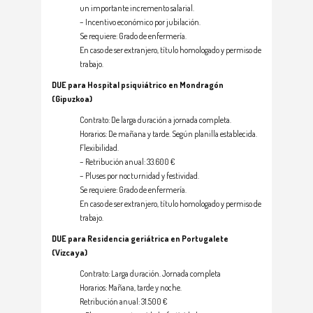
un importante incremento salarial.
– Incentivo económico por jubilación.
Se requiere: Grado de enfermería.
En caso de ser extranjero, título homologado y permiso de
trabajo.
DUE para Hospital psiquiátrico en Mondragón
(Gipuzkoa)
Contrato: De larga duración a jornada completa.
Horarios: De mañana y tarde. Según planilla establecida.
Flexibilidad.
– Retribución anual: 33.600 €
– Pluses por nocturnidad y festividad.
Se requiere: Grado de enfermería.
En caso de ser extranjero, título homologado y permiso de
trabajo.
DUE para Residencia geriátrica en Portugalete
(Vizcaya)
Contrato: Larga duración. Jornada completa
Horarios: Mañana, tarde y noche.
Retribución anual: 31.500 €