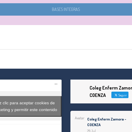
BASES INTEGRAS
tir
Coleg Enferm Zamor
COENZA
Seguir
 clic para aceptar cookies de
eting y permitir este contenido
Avatar
Coleg Enferm Zamora -
COENZA
29 Jul