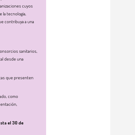
rganizaciones cuyos
 la tecnología,
ue contribuya a una
consorcios sanitarios,
tal desde una
ficas que presenten
dado, como
mentación,
asta el 30 de