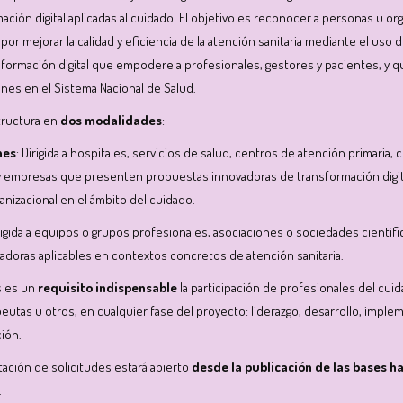
ación digital aplicadas al cuidado. El objetivo es reconocer a personas u o
r mejorar la calidad y eficiencia de la atención sanitaria mediante el uso de
ormación digital que empodere a profesionales, gestores y pacientes, y q
nes en el Sistema Nacional de Salud.
tructura en
dos modalidades
:
nes
: Dirigida a hospitales, servicios de salud, centros de atención primaria, 
y empresas que presenten propuestas innovadoras de transformación digi
anizacional en el ámbito del cuidado.
irigida a equipos o grupos profesionales, asociaciones o sociedades cientí
ovadoras aplicables en contextos concretos de atención sanitaria.
s es un
requisito indispensable
la participación de profesionales del cui
eutas u otros, en cualquier fase del proyecto: liderazgo, desarrollo, imple
ción.
ntación de solicitudes estará abierto
desde la publicación de las bases h
.