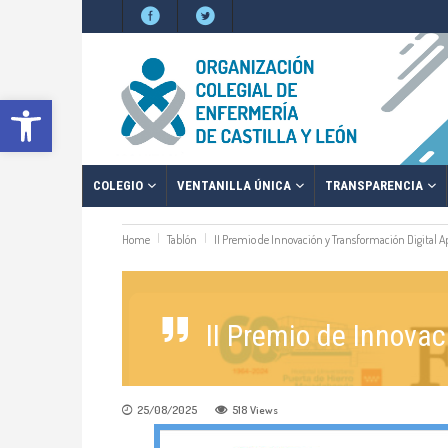
Abrir barra de herramientas
COLEGIO
VENTANILLA ÚNICA
TRANSPARENCIA
Home
Tablón
II Premio de Innovación y Transformación Digital Ap
II Premio de Innovac
25/08/2025
518
Views