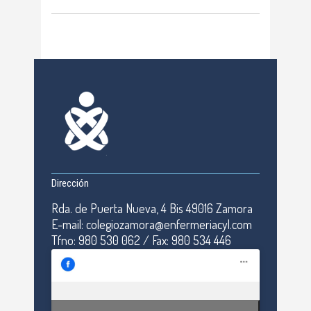
Dirección
Rda. de Puerta Nueva, 4 Bis 49016 Zamora
E-mail: colegiozamora@enfermeriacyl.com
Tfno: 980 530 062 / Fax: 980 534 446