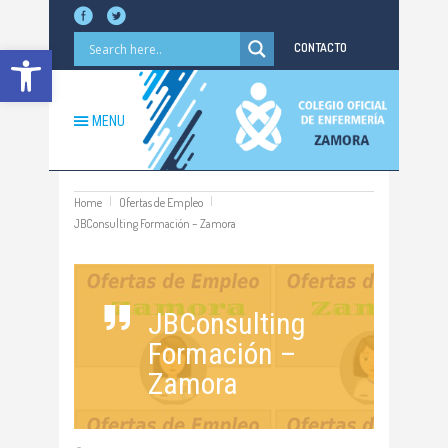
Abrir barra de herramientas
CONTACTO
MENU
Home
Ofertas de Empleo
JBConsulting Formación – Zamora
JBConsulting
Formación –
Zamora