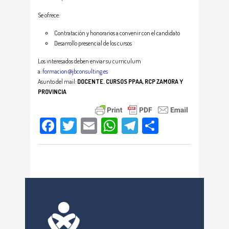
Se ofrece:
Contratación y honorarios a convenir con el candidato
Desarrollo presencial de los cursos
Los interesados deben enviar su curriculum
a:
formacion@jbconsulting.es
Asunto del mail:
DOCENTE. CURSOS PPAA, RCP ZAMORA Y
PROVINCIA
Facebook
Twitter
Email
WhatsApp
Telegram
Compartir