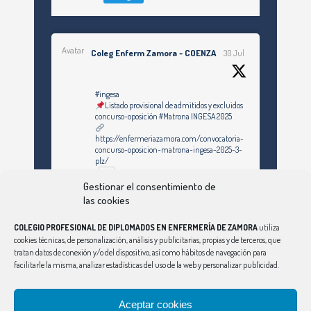
Avatar
Coleg Enferm Zamora - COENZA
30 Jul
#ingesa
Listado provisional de admitidos y excluidos
concurso-oposición #Matrona INGESA 2025
https://enfermeriazamora.com/convocatoria-
concurso-oposicion-matrona-ingesa-2025-3-
plz/
Gestionar el consentimiento de
las cookies
Twitter
COLEGIO PROFESIONAL DE DIPLOMADOS EN ENFERMERÍA DE ZAMORA
utiliza
cookies técnicas, de personalización, análisis y publicitarias, propias y de terceros, que
tratan datos de conexión y/o del dispositivo, así como hábitos de navegación para
Ver Más
facilitarle la misma, analizar estadísticas del uso de la web y personalizar publicidad.
Síguenos en Instagram
Aceptar cookies