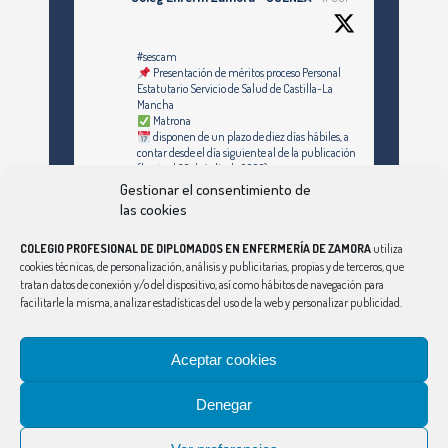
#sescam
Presentación de méritos proceso Personal
Estatutario Servicio de Salud de Castilla-La
Mancha
Matrona
disponen de un plazo de diez días hábiles, a
contar desde el día siguiente al de la publicación
(hasta el 30 de julio de 2026)
Gestionar el consentimiento de
https://enfermeriazamora.com/enfermeria-y-
las cookies
especialidades-personal-estatutario-servicio-
de-salud-de-castilla-la-mancha-1253-
COLEGIO PROFESIONAL DE DIPLOMADOS EN ENFERMERÍA DE ZAMORA
utiliza
plazas/#MATRONA
cookies técnicas, de personalización, análisis y publicitarias, propias y de terceros, que
tratan datos de conexión y/o del dispositivo, así como hábitos de navegación para
facilitarle la misma, analizar estadísticas del uso de la web y personalizar publicidad.
Síguenos en Instagram
Twitter
Aceptar cookies
Ver Más
Denegar
CONSEJO
|
ÁVILA
|
BURGOS
|
LEÓN
|
PALENCIA
|
SALAMANCA
|
SEGOVIA
|
SORIA
|
VALLADOLID