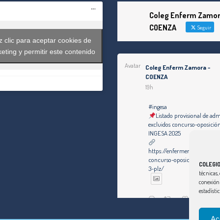
Coleg Enferm Zamor
COENZA
Seguir
 clic para aceptar cookies de
eting y permitir este contenido
Avatar
Coleg Enferm Zamora -
COENZA
19h
#ingesa
Listado provisional de adm
excluidos concurso-oposici
INGESA 2025
https://enfermeriazamora.c
concurso-oposicion-matrona
COLEGI
3-plz/
técnicas, 
conexión 
estadísti
Twitter
Ac