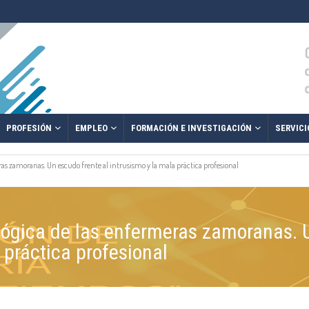
PROFESIÓN
EMPLEO
FORMACIÓN E INVESTIGACIÓN
SERVICI
as zamoranas. Un escudo frente al intrusismo y la mala práctica profesional
ógica de las enfermeras zamoranas. U
 práctica profesional