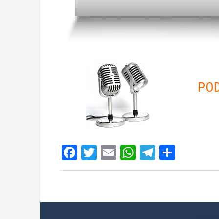
POD
Facebook
Twitter
Email
WhatsApp
Telegram
Compar