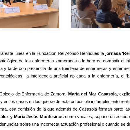
lla este lunes en la Fundación Rei Afonso Henriques la
jornada ‘Re
ontológica de las enfermeras zamoranas a la hora de combatir el int
na y tarde con presencia de una treintena de enfermeras y enferm
ológicas, la inteligencia artificial aplicada a la enfermería, el 
l Colegio de Enfermería de Zamora,
María del Mar Casasola,
expli
y en los casos en los que se detecta un posible incumplimiento realiz
forma, esa comisión de la que además de Casasola forman parte 
ález y María Jesús Montesinos
como vocales, supone un escudo fre
enuncias sobre una incorrecta actuación profesional o cuando se det