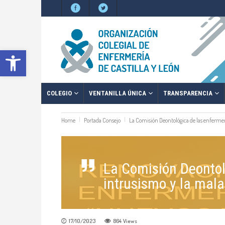
Abrir barra de herramientas
COLEGIO
VENTANILLA ÚNICA
TRANSPARENCIA
Home
Portada Consejo
La Comisión Deontológica de las enfermer
La Comisión Deontol
intrusismo y la mala
17/10/2023
864
Views