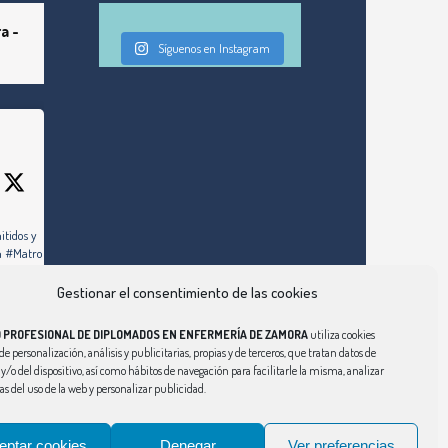
a -
Síguenos en Instagram
itidos y
ón #Matrona
Gestionar el consentimiento de las cookies
om/convocatoria-
-ingesa-2025-
O PROFESIONAL DE DIPLOMADOS EN ENFERMERÍA DE ZAMORA
utiliza cookies
de personalización, análisis y publicitarias, propias y de terceros, que tratan datos de
y/o del dispositivo, así como hábitos de navegación para facilitarle la misma, analizar
cas del uso de la web y personalizar publicidad.
eptar cookies
Denegar
Ver preferencias