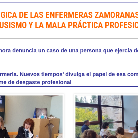
GICA DE LAS ENFERMERAS ZAMORANAS
USISMO Y LA MALA PRÁCTICA PROFES
mora denuncia un caso de una persona que ejercía de
rmería. Nuevos tiempos’ divulga el papel de esa co
rome de desgaste profesional