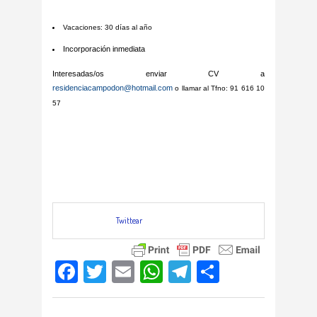
Vacaciones: 30 días al año
Incorporación inmediata
Interesadas/os enviar CV a
residenciacampodon@hotmail.com
o llamar al Tfno:
91 616 10
57
Twittear
Facebook
Twitter
Email
WhatsApp
Telegram
Compartir