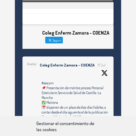
Coleg Enferm Zamora - COENZA
Seguir
Avatar
Coleg Enferm Zamora - COENZA
17 Jul
#sescam
Presentación de méritos proceso Personal
Estatutario Servicio de Salud de Castilla-La
Mancha
Matrona
disponen de un plazo de diez días hábiles, a
contar desde el día siguiente al de la publicación
(hasta el 30 de julio de 2026)
Gestionar el consentimiento de
https://enfermeriazamora.com/enfermeria-y-
las cookies
especialidades-personal-estatutario-servicio-