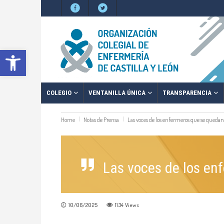
Abrir barra de herramientas
COLEGIO
VENTANILLA ÚNICA
TRANSPARENCIA
Home
Notas de Prensa
Las voces de los enfermeros que se quedan
Las voces de los en
10/06/2025
1134
Views