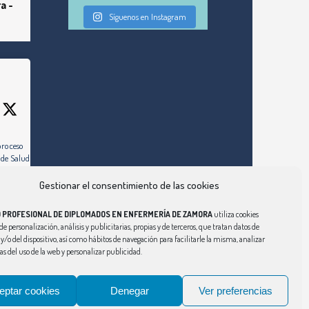
a -
Síguenos en Instagram
proceso
 de Salud de
Gestionar el consentimiento de las cookies
ez días hábiles,
 al de la
O PROFESIONAL DE DIPLOMADOS EN ENFERMERÍA DE ZAMORA
utiliza cookies
ulio de 2026)
de personalización, análisis y publicitarias, propias y de terceros, que tratan datos de
y/o del dispositivo, así como hábitos de navegación para facilitarle la misma, analizar
om/enfermeria-
cas del uso de la web y personalizar publicidad.
atutario-
a-la-mancha-
eptar cookies
Denegar
Ver preferencias