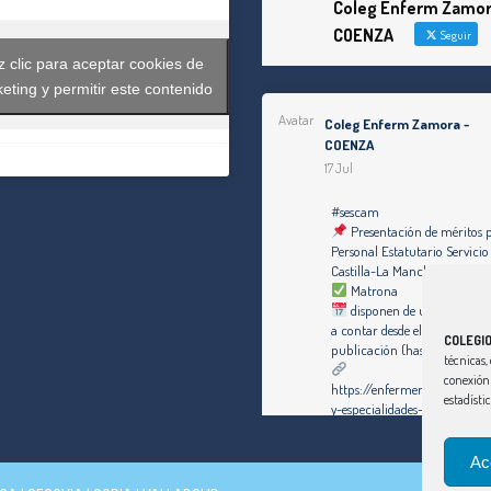
Coleg Enferm Zamor
COENZA
Seguir
 clic para aceptar cookies de
eting y permitir este contenido
Avatar
Coleg Enferm Zamora -
COENZA
17 Jul
#sescam
Presentación de méritos 
Personal Estatutario Servicio
Castilla-La Mancha
Matrona
disponen de un plazo de di
a contar desde el día siguiente
COLEGI
publicación (hasta el 30 de j
técnicas, 
conexión 
https://enfermeriazamora.c
estadísti
y-especialidades-personal-est
servicio-de-salud-de-castill
1253-plazas/#MATRONA
Ac