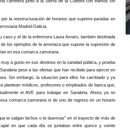
na carretera junto a la Sierra de la Culebra con tramos sin
 por la reestructuración de horarios que suprime paradas en
erroviaria Madrid-Galicia.
u caso y el de la enfermera Laura Amaro, también destinada
 de los ejemplos de la amenaza que supone la supresión de
estan en esa comarca zamorana.
muy a gusto en sus destinos en la sanidad pública, y prueba
 Sanabria pese a las ofertas que han recibido para ejercer en
ra. Sin embargo, la situación para ellos ha cambiado y ya
 se plantean médicos, profesores o empleados de banca que,
tualmente el AVE para trabajar en Sanabria. Ahora ya no
n esa comarca zamorana ni de uno de regreso en un horario
ue te salgan bichos o te duermas” en el trayecto de más de
capié en que cada día se juntaban entre quince y veinte