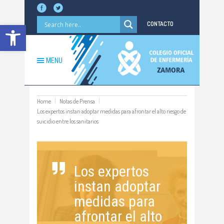
Abrir barra de herramientas
CONTACTO
MENU
Home
Notas de Prensa
Los expertos instan adoptar medidas para afrontar el alto riesgo de
suicidio entre los sanitarios
Los expertos
instan adoptar
medidas para
afrontar el alto