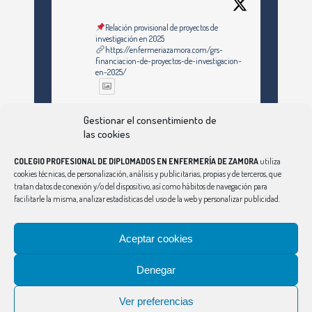
Relación provisional de proyectos de
investigación en 2025
https://enfermeriazamora.com/grs-
financiacion-de-proyectos-de-investigacion-
en-2025/
Twitter
Gestionar el consentimiento de
las cookies
COLEGIO PROFESIONAL DE DIPLOMADOS EN ENFERMERÍA DE ZAMORA
utiliza
Ver Más
cookies técnicas, de personalización, análisis y publicitarias, propias y de terceros, que
tratan datos de conexión y/o del dispositivo, así como hábitos de navegación para
facilitarle la misma, analizar estadísticas del uso de la web y personalizar publicidad.
Síguenos en Instagram
Aceptar cookies
Denegar
CONSEJO
|
ÁVILA
|
BURGOS
|
LEÓN
|
PALENCIA
|
SALAMANCA
|
SEGOVIA
|
SORIA
|
VALLADOLID
Ver preferencias
Aviso Legal
|
Política de Privacidad
|
Política de Cookies