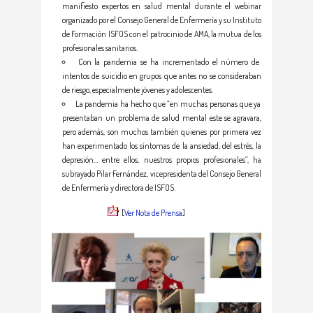
manifiesto expertos en salud mental durante el webinar
organizado por el Consejo General de Enfermería y su Instituto
de Formación ISFOS con el patrocinio de AMA, la mutua de los
profesionales sanitarios.
Con la pandemia se ha incrementado el número de
intentos de suicidio en grupos que antes no se consideraban
de riesgo, especialmente jóvenes y adolescentes.
La pandemia ha hecho que “en muchas personas que ya
presentaban un problema de salud mental este se agravara,
pero además, son muchos también quienes por primera vez
han experimentado los síntomas de la ansiedad, del estrés, la
depresión… entre ellos, nuestros propios profesionales”, ha
subrayado Pilar Fernández, vicepresidenta del Consejo General
de Enfermería y directora de ISFOS.
[
Ver Nota de Prensa
]