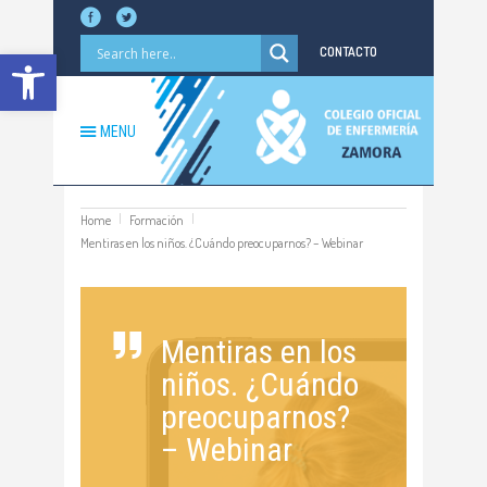
Abrir barra de herramientas
CONTACTO
MENU
Home
Formación
Mentiras en los niños. ¿Cuándo preocuparnos? – Webinar
Mentiras en los
niños. ¿Cuándo
preocuparnos?
– Webinar