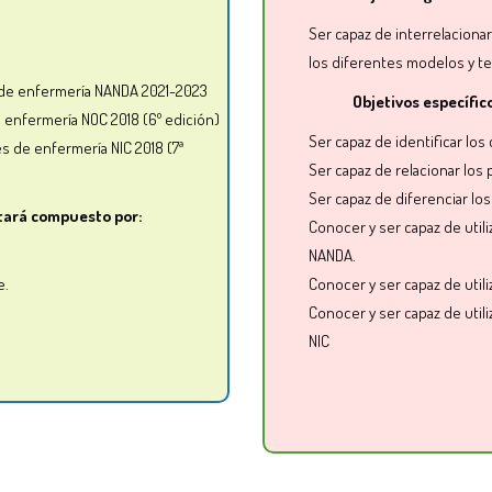
Ser capaz de
interrelaciona
los diferentes modelos y t
s de enfermería NANDA 2021-2023
Objetivos específic
e enfermería NOC 2018 (6º edición)
Ser capaz de
ident
ificar lo
s de enfermería NIC 2018 (7ª
Ser capaz de relacionar los
Ser capaz de diferenciar los
stará compuesto por:
Conocer y s
er capaz de utiliz
NANDA.
e.
Conocer y ser capaz de utiliz
Conocer y ser capaz de utiliz
NIC