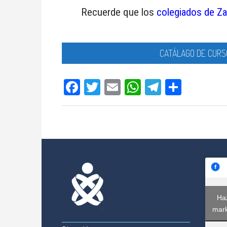
Recuerde que los
colegiados de Z
CATÁLAGO DE CURS
Facebook
Twitter
Email
WhatsApp
Telegram
Compar
Haz
mark