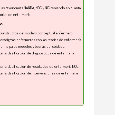
r las taxonomías NANDA, NOC y NIC
teniendo en cuanta
eorías de enfermería
os
s constructos del modelo conceptual enfermero.
 paradigmas enfermeros con las teorías de enfermería.
 principales modelos y teorías del cuidado.
ar l
a clasificación de diagnósticos de enfermería
ar la clasificación de
resultados de enfermería NOC
.
ar la clasificación de
intervenciones de enfermería