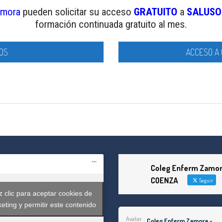
amora
pueden solicitar su acceso
GRATUITO
a
SALUSO
formación continuada gratuito al mes.
OS
ACCESO A 
tir
Coleg Enferm Zamor
COENZA
Seguir
 clic para aceptar cookies de
eting y permitir este contenido
Avatar
Coleg Enferm Zamora -