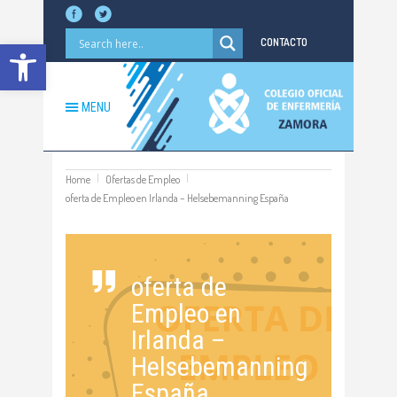
Abrir barra de herramientas
CONTACTO
MENU
Home
Ofertas de Empleo
oferta de Empleo en Irlanda – Helsebemanning España
oferta de
Empleo en
Irlanda –
Helsebemanning
España