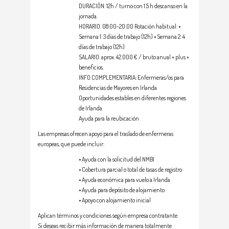
DURACIÓN: 12h / turno con 1.5 h descanso en la
jornada.
HORARIO: 08:00-20:00 Rotación habitual: •
Semana 1: 3 días de trabajo (12h) • Semana 2: 4
días de trabajo (12h)
SALARIO: aprox. 42.000 € / bruto anual + plus +
beneficios.
INFO COMPLEMENTARIA: Enfermeras/os para
Residencias de Mayores en Irlanda
Oportunidades estables en diferentes regiones
de Irlanda
Ayuda para la reubicación
Las empresas ofrecen apoyo para el traslado de enfermeras
europeas, que puede incluir:
• Ayuda con la solicitud del NMBI
• Cobertura parcial o total de tasas de registro
• Ayuda económica para vuelo a Irlanda
• Ayuda para depósito de alojamiento
• Apoyo con alojamiento inicial
Aplican términos y condiciones según empresa contratante.
Si deseas recibir más información de manera totalmente