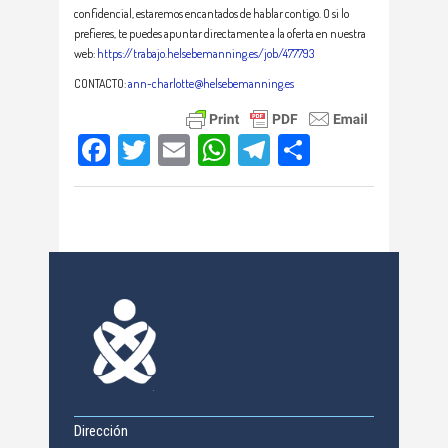
confidencial, estaremos encantados de hablar contigo. O si lo
prefieres, te puedes apuntar directamente a la oferta en nuestra
web:
https://trabajo.helsebemanning.es/job/477793
CONTACTO:
ann-charlotte@helsebemanning.es
Facebook
Twitter
Email
WhatsApp
Telegram
Compartir
Dirección