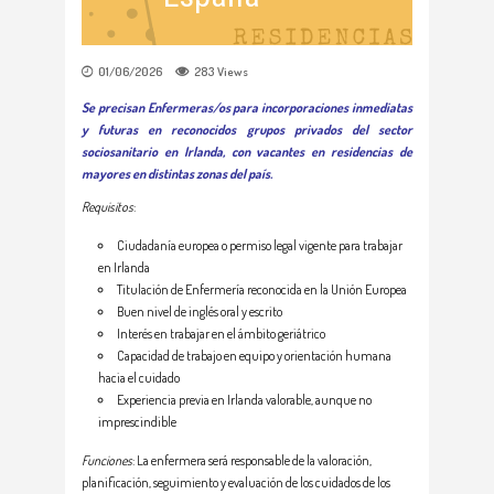
01/06/2026
283
Views
Se precisan Enfermeras/os para incorporaciones inmediatas
y futuras en reconocidos grupos privados del sector
sociosanitario en Irlanda, con vacantes en residencias de
mayores en distintas zonas del país.
Requisitos
:
Ciudadanía europea o permiso legal vigente para trabajar
en Irlanda
Titulación de Enfermería reconocida en la Unión Europea
Buen nivel de inglés oral y escrito
Interés en trabajar en el ámbito geriátrico
Capacidad de trabajo en equipo y orientación humana
hacia el cuidado
Experiencia previa en Irlanda valorable, aunque no
imprescindible
Funciones
: La enfermera será responsable de la valoración,
planificación, seguimiento y evaluación de los cuidados de los