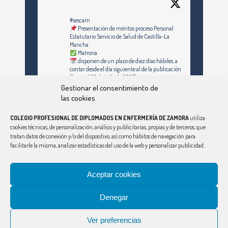
#sescam
Presentación de méritos proceso Personal
Estatutario Servicio de Salud de Castilla-La
Mancha
Matrona
disponen de un plazo de diez días hábiles, a
contar desde el día siguiente al de la publicación
(hasta el 30 de julio de 2026)
Gestionar el consentimiento de
https://enfermeriazamora.com/enfermeria-y-
las cookies
especialidades-personal-estatutario-servicio-
de-salud-de-castilla-la-mancha-1253-
COLEGIO PROFESIONAL DE DIPLOMADOS EN ENFERMERÍA DE ZAMORA
utiliza
plazas/#MATRONA
cookies técnicas, de personalización, análisis y publicitarias, propias y de terceros, que
tratan datos de conexión y/o del dispositivo, así como hábitos de navegación para
facilitarle la misma, analizar estadísticas del uso de la web y personalizar publicidad.
Síguenos en Instagram
Twitter
Aceptar cookies
Ver Más
Denegar
CONSEJO
|
ÁVILA
|
BURGOS
|
LEÓN
|
PALENCIA
|
SALAMANCA
|
SEGOVIA
|
SORIA
|
VALLADOLID
Ver preferencias
Aviso Legal
|
Política de Privacidad
|
Política de Cookies