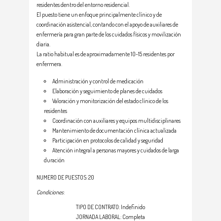
residentes dentro del entorno residencial.
El puesto tiene un enfoque principalmente clínico y de
coordinación asistencial, contando con el apoyo de auxiliares de
enfermería para gran parte de los cuidados físicos y movilización
diaria.
La ratio habitual es de aproximadamente 10-15 residentes por
enfermera.
Administración y control de medicación
Elaboración y seguimiento de planes de cuidados
Valoración y monitorización del estado clínico de los
residentes
Coordinación con auxiliares y equipos multidisciplinares
Mantenimiento de documentación clínica actualizada
Participación en protocolos de calidad y seguridad
Atención integral a personas mayores y cuidados de larga
duración
NUMERO DE PUESTOS: 20
Condiciones
:
TIPO DE CONTRATO: Indefinido
JORNADA LABORAL: Completa