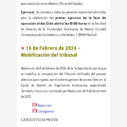
esta resolución en el «Boletín Oficial del Estado»,
Ejercicio:
Se convoca a todas las personas aspirantes admitidas
para la celebración del
primer ejercicio de la fase de
oposición el día 13 de abril a las 10:00 horas
en la Facultad
de Derecho de la Universidad Autónoma de Madrid (Ciudad
Universitaria de Cantoblanco, calle Kelsen, 1, 28049 Madrid)
16 de Febrero de 2024 –
Modificación del tribunal
Resolución de 8 de febrero de 2024, de la Subsecretaría, por la que
se modifica la composición del Tribunal calificador del proceso
selectivo para ingreso, por el sistema general de acceso libre, en la
Escala de Gestión de Organismos Autónomos, especialidad
Sanidad y Consumo, convocado por Resolución de 11 de diciembre
de 2023
Resolución
Cronograma
EJERCICIO FECHA PREVISTA: