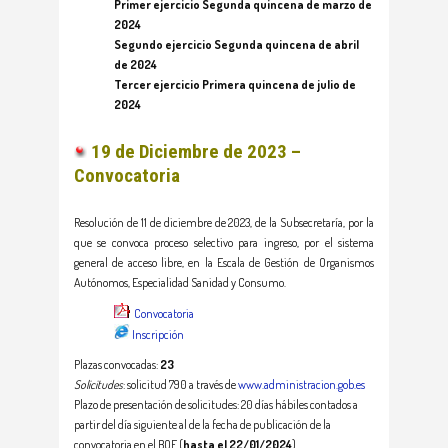
Primer ejercicio Segunda quincena de marzo de
2024
Segundo ejercicio Segunda quincena de abril
de 2024
Tercer ejercicio Primera quincena de julio de
2024
19 de Diciembre de 2023 –
Convocatoria
Resolución de 11 de diciembre de 2023, de la Subsecretaría, por la
que se convoca proceso selectivo para ingreso, por el sistema
general de acceso libre, en la Escala de Gestión de Organismos
Autónomos, Especialidad Sanidad y Consumo.
Convocatoria
Inscripción
Plazas convocadas:
23
Solicitudes
: solicitud 790 a través de
www.administracion.gob.es
Plazo de presentación de solicitudes: 20 días hábiles contados a
partir del día siguiente al de la fecha de publicación de la
convocatoria en el BOE (
hasta el 22/01/2024
)