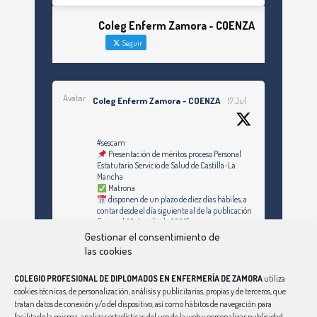
Coleg Enferm Zamora - COENZA
Seguir
Avatar
Coleg Enferm Zamora - COENZA
17 Jul
#sescam
Presentación de méritos proceso Personal
Estatutario Servicio de Salud de Castilla-La
Mancha
Matrona
disponen de un plazo de diez días hábiles, a
contar desde el día siguiente al de la publicación
(hasta el 30 de julio de 2026)
Gestionar el consentimiento de
https://enfermeriazamora.com/enfermeria-y-
las cookies
especialidades-personal-estatutario-servicio-
de-salud-de-castilla-la-mancha-1253-
COLEGIO PROFESIONAL DE DIPLOMADOS EN ENFERMERÍA DE ZAMORA
utiliza
plazas/#MATRONA
cookies técnicas, de personalización, análisis y publicitarias, propias y de terceros, que
tratan datos de conexión y/o del dispositivo, así como hábitos de navegación para
facilitarle la misma, analizar estadísticas del uso de la web y personalizar publicidad.