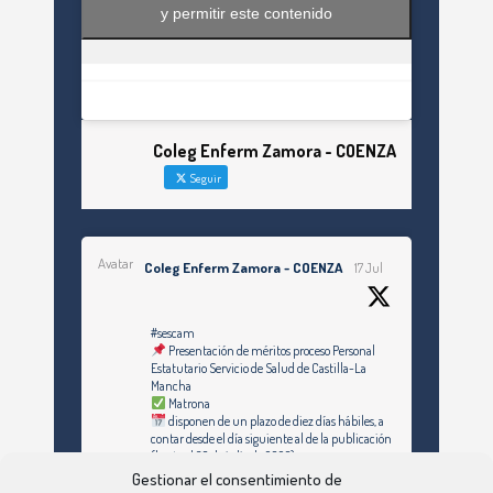
y permitir este contenido
Coleg Enferm Zamora - COENZA
Seguir
Avatar
Coleg Enferm Zamora - COENZA
17 Jul
#sescam
Presentación de méritos proceso Personal
Estatutario Servicio de Salud de Castilla-La
Mancha
Matrona
disponen de un plazo de diez días hábiles, a
contar desde el día siguiente al de la publicación
(hasta el 30 de julio de 2026)
Gestionar el consentimiento de
https://enfermeriazamora.com/enfermeria-y-