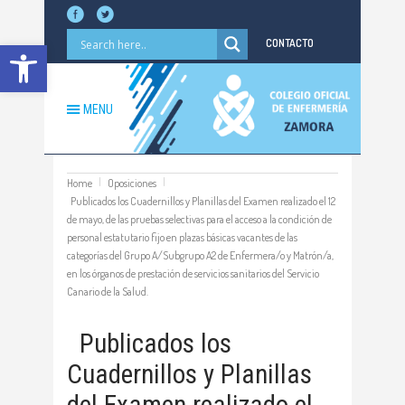
Abrir barra de herramientas
CONTACTO
MENU
Home
Oposiciones
Publicados los Cuadernillos y Planillas del Examen realizado el 12
de mayo, de las pruebas selectivas para el acceso a la condición de
personal estatutario fijo en plazas básicas vacantes de las
categorías del Grupo A/Subgrupo A2 de Enfermera/o y Matrón/a,
en los órganos de prestación de servicios sanitarios del Servicio
Canario de la Salud.
Publicados los
Cuadernillos y Planillas