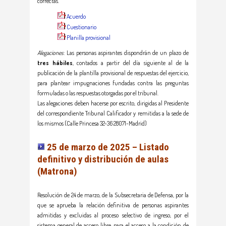
correctas.
Acuerdo
Cuestionario
Planilla provisional
Alegaciones
: Las personas aspirantes dispondrán de un plazo de
tres hábiles
, contados a partir del día siguiente al de la
publicación de la plantilla provisional de respuestas del ejercicio,
para plantear impugnaciones fundadas contra las preguntas
formuladas o las respuestas otorgadas por el tribunal.
Las alegaciones deben hacerse por escrito, dirigidas al Presidente
del correspondiente Tribunal Calificador y remitidas a la sede de
los mismos (Calle Princesa 32-36 28071-Madrid)
25 de marzo de 2025 – Listado
definitivo y distribución de aulas
(Matrona)
Resolución de 24 de marzo, de la Subsecretaria de Defensa, por la
que se aprueba la relación definitiva de personas aspirantes
admitidas y excluidas al proceso selectivo de ingreso, por el
sistema general de acceso libre, para el acceso a la condición de