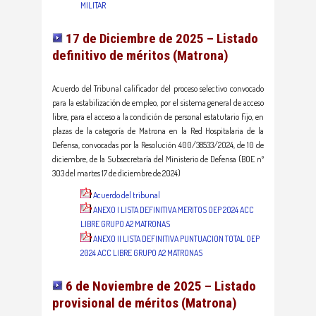
MILITAR
17 de Diciembre de 2025 – Listado
definitivo de méritos (
Matrona
)
Acuerdo del Tribunal calificador del proceso selectivo convocado
para la estabilización de empleo, por el sistema general de acceso
libre, para el acceso a la condición de personal estatutario fijo, en
plazas de la categoría de Matrona en la Red Hospitalaria de la
Defensa, convocadas por la Resolución 400/38533/2024, de 10 de
diciembre, de la Subsecretaría del Ministerio de Defensa (BOE nº
303 del martes 17 de diciembre de 2024)
Acuerdo del tribunal
ANEXO I LISTA DEFINITIVA MERITOS OEP 2024 ACC
LIBRE GRUPO A2 MATRONAS
ANEXO II LISTA DEFINITIVA PUNTUACION TOTAL OEP
2024 ACC LIBRE GRUPO A2 MATRONAS
6 de Noviembre de 2025 – Listado
provisional de méritos (Matrona)