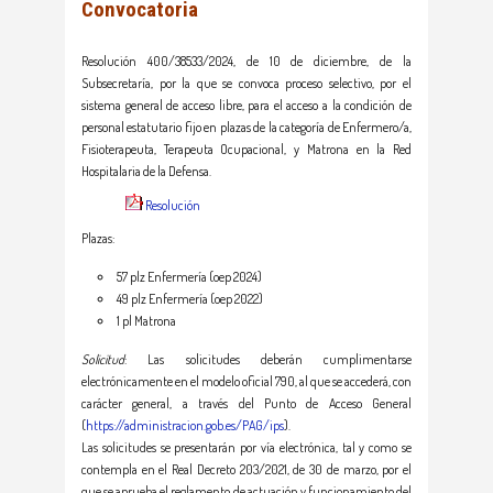
Convocatoria
Resolución 400/38533/2024, de 10 de diciembre, de la
Subsecretaría, por la que se convoca proceso selectivo, por el
sistema general de acceso libre, para el acceso a la condición de
personal estatutario fijo en plazas de la categoría de Enfermero/a,
Fisioterapeuta, Terapeuta Ocupacional, y Matrona en la Red
Hospitalaria de la Defensa.
Resolución
Plazas:
57 plz Enfermería (oep 2024)
49 plz Enfermería (oep 2022)
1 pl Matrona
Solicitud
: Las solicitudes deberán cumplimentarse
electrónicamente en el modelo oficial 790, al que se accederá, con
carácter general, a través del Punto de Acceso General
(
https://administracion.gob.es/PAG/ips
).
Las solicitudes se presentarán por vía electrónica, tal y como se
contempla en el Real Decreto 203/2021, de 30 de marzo, por el
que se aprueba el reglamento de actuación y funcionamiento del