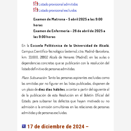
Listado provisional admitidos
Listado provisional excluidos
Examen de Matrona – 5 abril 2025 a las 9:00
horas
Examen de Enfermería – 26 de abril de 2025 a
las 9:00 horas
En la
Escuela Politécnica de la Universidad de Alcalá
,
Campus Científico-Tecnológico (externo), ctra. Madrid-Barcelona,
km. 33,600, 28802 Alcalá de Henares (Madrid), en las aulas o
dependencias concretas que se publicarán con la resolución del
listado definitivo de personas admitidas.
Plazo Subsanación
: Tanto las personas aspirantes excluidas como
las omitidas por no figurar en las listas publicadas, disponen de
un plazo de
diez días hábiles
, a contar a partir del siguiente al
de la publicación de esta Resolución en el Boletín Oficial del
Estado, para subsanar los defectos que hayan motivado su no
admisión o la omisión simultánea en las relaciones de personas
admitidas y de personas excluidas.
17 de diciembre de 2024 –