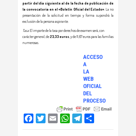
partir del día siguiente al de la fecha de publicación de
la convocatoria en el «Boletín Oficial del Estado»
. La no
presentación de la solicitud en tiempo y forma supondrá la
exclusión de la persona aspirante.
Tasa
: El importe de la tasa por derechos de examen será, con
carácter general, de
23,33 euros
, y de 11,67 euros para las familias
numerosas.
ACCESO
A
LA
WEB
OFICIAL
DEL
PROCESO
Facebook
Twitter
Email
WhatsApp
Telegram
Compartir