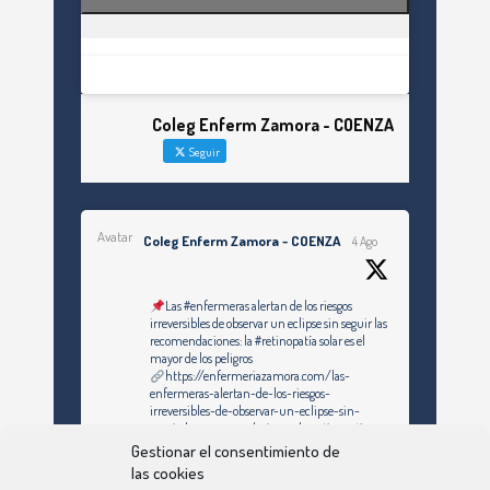
Coleg Enferm Zamora - COENZA
Seguir
Avatar
Coleg Enferm Zamora - COENZA
4 Ago
Las #enfermeras alertan de los riesgos
irreversibles de observar un eclipse sin seguir las
recomendaciones: la #retinopatía solar es el
mayor de los peligros
https://enfermeriazamora.com/las-
enfermeras-alertan-de-los-riesgos-
irreversibles-de-observar-un-eclipse-sin-
seguir-las-recomendaciones-la-retinopatia-
solar-es-el-mayor-de-los-peligros/
Gestionar el consentimiento de
las cookies