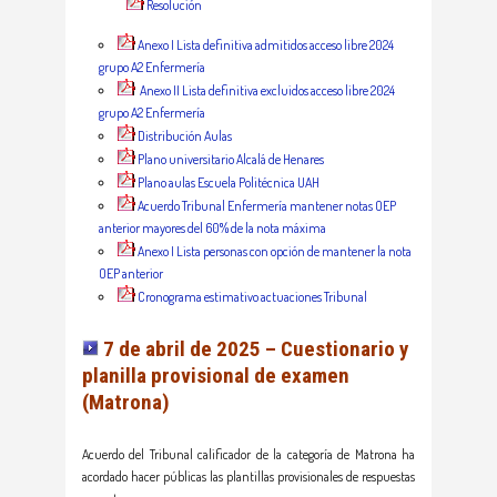
Resolución
Anexo I Lista definitiva admitidos acceso libre 2024
grupo A2 Enfermería
Anexo II Lista definitiva excluidos acceso libre 2024
grupo A2 Enfermería
Distribución Aulas
Plano universitario Alcalá de Henares
Plano aulas Escuela Politécnica UAH
Acuerdo Tribunal Enfermería mantener notas OEP
anterior mayores del 60% de la nota máxima
Anexo I Lista personas con opción de mantener la nota
OEP anterior
Cronograma estimativo actuaciones Tribunal
7 de abril de 2025 – Cuestionario y
planilla provisional de examen
(Matrona)
Acuerdo del Tribunal calificador de la categoría de Matrona ha
acordado hacer públicas las plantillas provisionales de respuestas