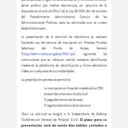
sector público por medios electrónicos, sin perjuicio de lo
dispuesto en el artículo 16.4.c) de la Ley 39/2015, de 1 de octubre,
del Procedimiento Administrativo Común de las
Administraciones Públicas, para las solicitudes que se cursen
desde el extranjero.
La presentación de la solicitud vía electrónica se realizará
haciendo uso del servicio de Inscripción en Procesos Pruebas
Selectivas del Punto de Acceso General
(
https://administracion.gob.es/PAG/ips
), siguiendo las
instrucciones que se indiquen, siendo necesario identificarse
mediante la plataforma de identificación y firma electrónica
cl@ve, en cualquiera de sus modalidades.
La presentación por esta vía permitirá:
La inscripción en línea del modelo oficial 790.
Anexar documentos a la solicitud.
El pago electrónico de las tasas.
El registro electrónico de la solicitud.
Plazo
: La solicitud se dirigirá a la Subsecretaría de Defensa
(Subdirección General de Personal Civil).
El plazo para su
presentación será de veinte días hábiles contados a