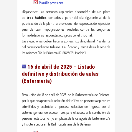
Planilla provisional
Alegaciones
: Las personas aspirantes dispondrán de un plazo
de
tres hábiles
, contados a partir del día siguiente al de la
publicación de la plantilla provisional de respuestas del ejercicio,
para plantear impugnaciones fundadas contra las preguntas
formuladas o las respuestas otorgadas por el tribunal.
Las alegaciones deben hacerse por escrito, dirigidas al Presidente
del correspondiente Tribunal Calificador y remitidas a la sede de
los mismos (Calle Princesa 32-36 28071-Madrid)
16 de abril de 2025 – Listado
definitivo y distribución de aulas
(Enfermería)
Resolución de 15 de abril de 2025, de la Subsecretaria de Defensa,
por la que se aprueba la relación definitiva de personas aspirantes
admitidas y excluidas al proceso selectivo de ingreso, por el
sistema general de acceso libre, para el acceso a la condición de
personal estatutario fijo en plazas de la categoría de Enfermero/a
y Fisioterapeuta en la Red Hospitalaria de la Defensa.