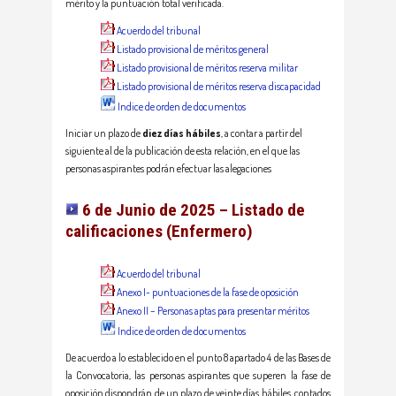
mérito y la puntuación total verificada.
Acuerdo del tribunal
Listado provisional de méritos general
Listado provisional de méritos reserva militar
Listado provisional de méritos reserva discapacidad
Indice de orden de documentos
Iniciar un plazo de
diez días hábiles
, a contar a partir del
siguiente al de la publicación de esta relación, en el que las
personas aspirantes podrán efectuar las alegaciones
6 de Junio de 2025 – Listado de
calificaciones (Enfermero)
Acuerdo del tribunal
Anexo I- puntuaciones de la fase de oposición
Anexo II – Personas aptas para presentar méritos
Indice de orden de documentos
De acuerdo a lo establecido en el punto 8 apartado 4 de las Bases de
la Convocatoria, las personas aspirantes que superen la fase de
oposición dispondrán de un plazo de veinte días hábiles, contados