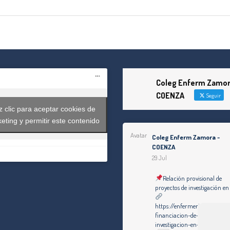
Coleg Enferm Zamor
COENZA
Seguir
 clic para aceptar cookies de
eting y permitir este contenido
Avatar
Coleg Enferm Zamora -
COENZA
29 Jul
Relación provisional de
proyectos de investigación en
https://enfermeriazamora.c
financiacion-de-proyectos-d
investigacion-en-2025/