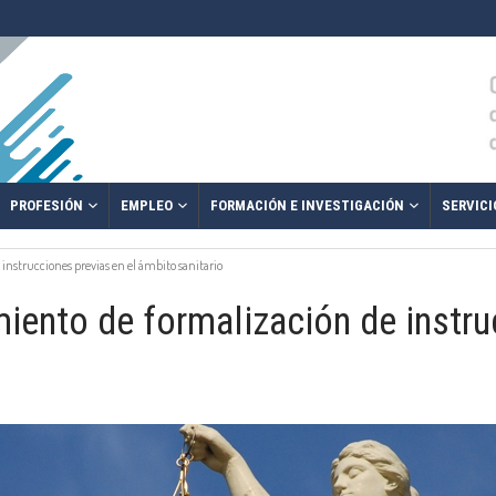
PROFESIÓN
EMPLEO
FORMACIÓN E INVESTIGACIÓN
SERVICI
instrucciones previas en el ámbito sanitario
iento de formalización de instru