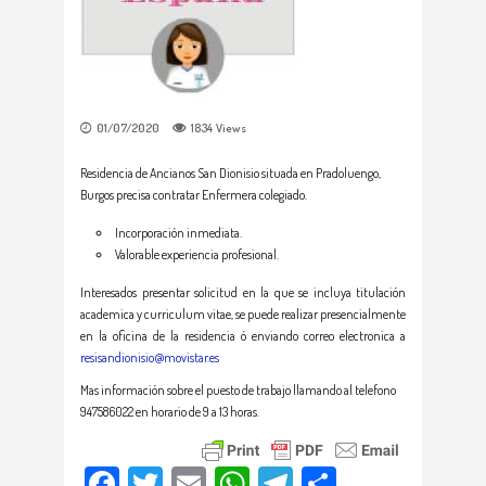
01/07/2020
1834
Views
Residencia de Ancianos San Dionisio situada en Pradoluengo,
Burgos precisa contratar Enfermera colegiado.
Incorporación inmediata.
Valorable experiencia profesional.
Interesados presentar solicitud en la que se incluya titulación
academica y curriculum vitae, se puede realizar presencialmente
en la oficina de la residencia ó enviando correo electronica a
resisandionisio@movistar.es
Mas información sobre el puesto de trabajo llamando al telefono
947586022 en horario de 9 a 13 horas.
Facebook
Twitter
Email
WhatsApp
Telegram
Compartir