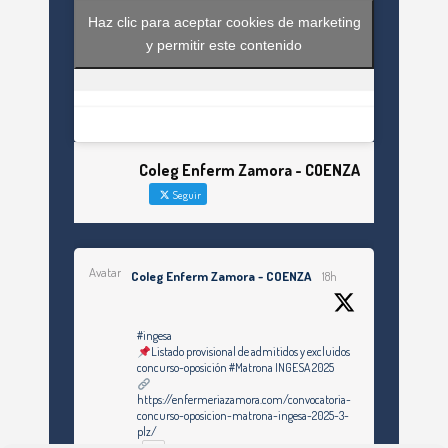
Haz clic para aceptar cookies de marketing
y permitir este contenido
Coleg Enferm Zamora - COENZA
Seguir
Avatar
Coleg Enferm Zamora - COENZA
18h
#ingesa
Listado provisional de admitidos y excluidos
concurso-oposición #Matrona INGESA 2025
https://enfermeriazamora.com/convocatoria-
concurso-oposicion-matrona-ingesa-2025-3-
plz/