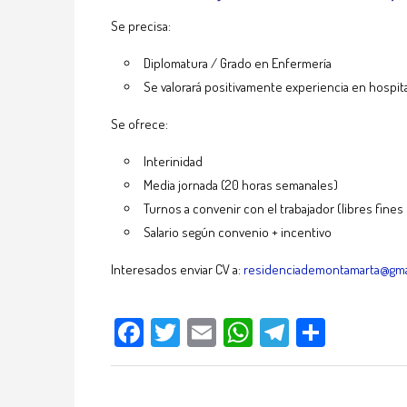
Se precisa:
Diplomatura / Grado en Enfermería
Se valorará positivamente experiencia en hospit
Se ofrece:
Interinidad
Media jornada (20 horas semanales)
Turnos a convenir con el trabajador (libres fine
Salario según convenio + incentivo
Interesados enviar CV a:
residenciademontamarta@gma
Facebook
Twitter
Email
WhatsApp
Telegram
Compar