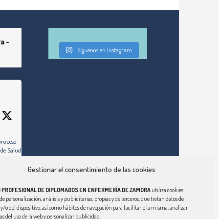
a -
Síguenos en Instagram
proceso
 de Salud de
Gestionar el consentimiento de las cookies
ez días hábiles,
 al de la
O PROFESIONAL DE DIPLOMADOS EN ENFERMERÍA DE ZAMORA
utiliza cookies
ulio de 2026)
de personalización, análisis y publicitarias, propias y de terceros, que tratan datos de
y/o del dispositivo, así como hábitos de navegación para facilitarle la misma, analizar
om/enfermeria-
cas del uso de la web y personalizar publicidad.