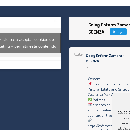
Coleg Enferm Zamor
COENZA
Seguir
 clic para aceptar cookies de
eting y permitir este contenido
Avatar
Coleg Enferm Zamora -
COENZA
17 Jul
#sescam
Presentación de méritos 
Personal Estatutario Servicio
Castilla-La Mancha
Matrona
disponen de un plazo de di
a contar desde el día siguiente
COLEGI
publicación (hasta el 30 de j
técnicas, 
conexión 
https://enfermeriazamora.c
estadísti