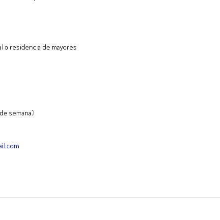
al o residencia de mayores
s de semana)
il.com
tir