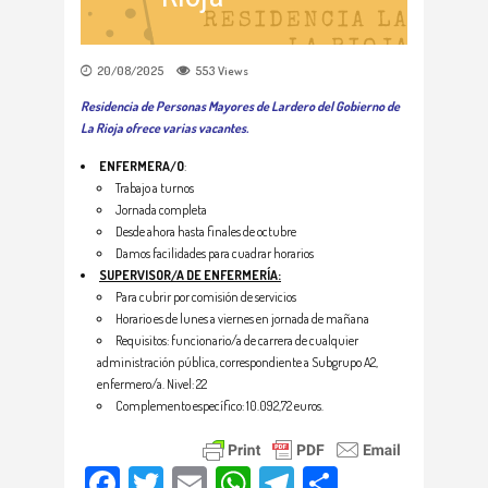
20/08/2025
553
Views
Residencia de Personas Mayores de Lardero del Gobierno de
La Rioja ofrece varias vacantes.
ENFERMERA/O
:
Trabajo a turnos
Jornada completa
Desde ahora hasta finales de octubre
Damos facilidades para cuadrar horarios
SUPERVISOR/A DE ENFERMERÍA:
Para cubrir por comisión de servicios
Horario es de lunes a viernes en jornada de mañana
Requisitos: funcionario/a de carrera de cualquier
administración pública, correspondiente a Subgrupo A2,
enfermero/a. Nivel: 22
Complemento específico: 10.092,72 euros.
Facebook
Twitter
Email
WhatsApp
Telegram
Compartir