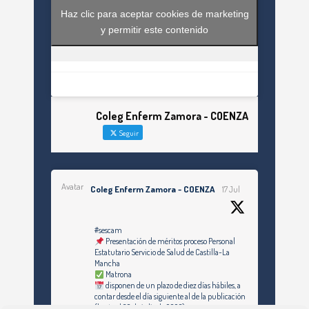
Haz clic para aceptar cookies de marketing
y permitir este contenido
Coleg Enferm Zamora - COENZA
Seguir
Avatar
Coleg Enferm Zamora - COENZA
17 Jul
#sescam
Presentación de méritos proceso Personal
Estatutario Servicio de Salud de Castilla-La
Mancha
Matrona
disponen de un plazo de diez días hábiles, a
contar desde el día siguiente al de la publicación
(hasta el 30 de julio de 2026)