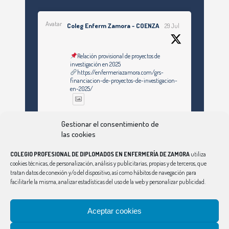
Avatar
Coleg Enferm Zamora - COENZA
29 Jul
Relación provisional de proyectos de
investigación en 2025
https://enfermeriazamora.com/grs-
financiacion-de-proyectos-de-investigacion-
en-2025/
Twitter
Gestionar el consentimiento de
las cookies
COLEGIO PROFESIONAL DE DIPLOMADOS EN ENFERMERÍA DE ZAMORA
utiliza
Ver Más
cookies técnicas, de personalización, análisis y publicitarias, propias y de terceros, que
tratan datos de conexión y/o del dispositivo, así como hábitos de navegación para
facilitarle la misma, analizar estadísticas del uso de la web y personalizar publicidad.
Síguenos en Instagram
Aceptar cookies