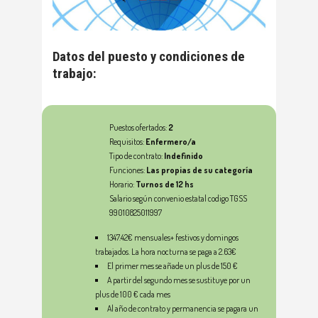
Datos del puesto y condiciones de
trabajo:
Puestos ofertados:
2
Requisitos:
Enfermero/a
Tipo de contrato:
Indefinido
Funciones:
Las propias de su
categoría
Horario:
Turnos de 12 hs
Salario según convenio estatal codigo TGSS
99010825011997
1347.42€ mensuales+ festivos y domingos
trabajados. La hora nocturna se paga a 2.63€
El primer mes se añade un plus de 150 €
A partir del segundo mes se sustituye por un
plus de 100 € cada mes
Al año de contrato y permanencia se pagara un